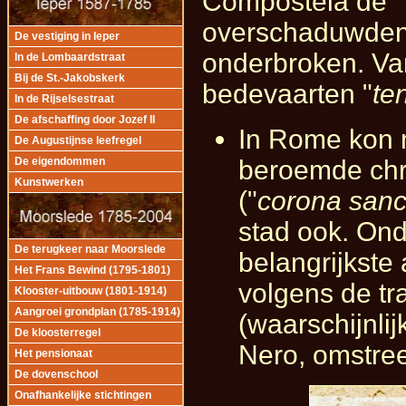
Compostela de "
overschaduwden 
De vestiging in Ieper
onderbroken. Van
In de Lombaardstraat
Bij de St.-Jakobskerk
bedevaarten "
te
In de Rijselsestraat
De afschaffing door Jozef II
In Rome kon 
De Augustijnse leefregel
beroemde chri
De eigendommen
Kunstwerken
("
corona san
stad ook. On
De terugkeer naar Moorslede
belangrijkste
Het Frans Bewind (1795-1801)
volgens de tra
Klooster-uitbouw (1801-1914)
Aangroei grondplan (1785-1914)
(waarschijnlij
De kloosterregel
Nero, omstre
Het pensionaat
De dovenschool
Onafhankelijke stichtingen