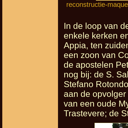
reconstructie-maquet
In de loop van 
enkele kerken en
Appia, ten zuide
een zoon van Con
de apostelen Pe
nog bij: de S. S
Stefano Rotondo
aan de opvolger
van een oude My
Trastevere; de 