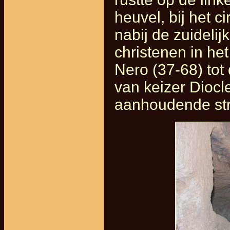
heuvel, bij het c
nabij de zuideli
christenen in he
Nero (37-68) tot
van keizer Diocl
aanhoudende str