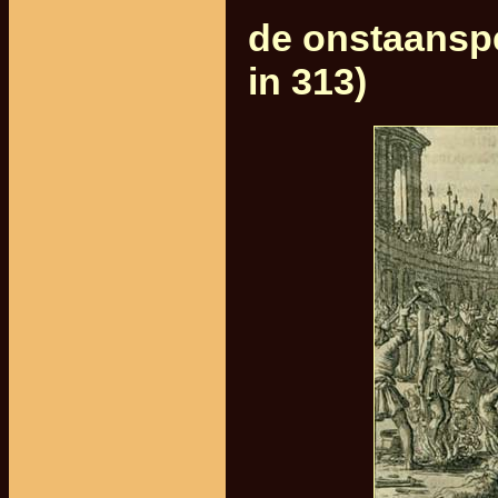
de onstaanspe
in 313)