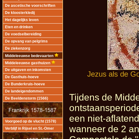
De ascetische voorschriften
De kloosterkledij
Het dagelijks leven
Eten en drinken
De voedselbereiding
De opvang van pelgrims
De ziekenzorg
Middeleeuwse bedevaarten
Middeleeuwse gasthuizen
De uitgaven en inkomsten
Jezus als de G
De Gasthuis-hoeve
De Bunderkruis-hoeve
De landeigendommen
Tijdens de Midde
De Beeldenstorm (1566)
ontstaansperiod
een niet-aflaten
Voorgoed op de vlucht (1578)
wanneer de 2 an
Verblijf in Rijsel en St.-Omer