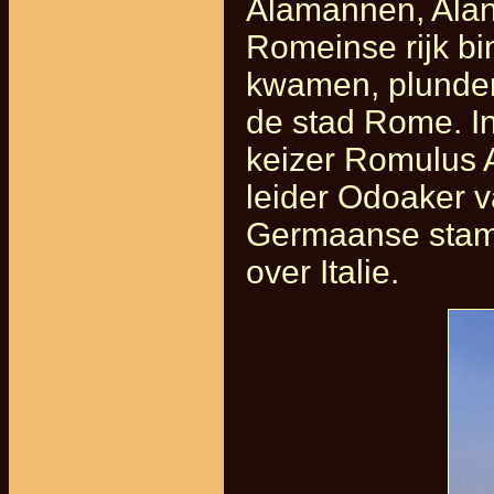
Alamannen, Alane
Romeinse rijk bi
kwamen, plunderd
de stad Rome. I
keizer Romulus 
leider Odoaker 
Germaanse stam 
over Italie.