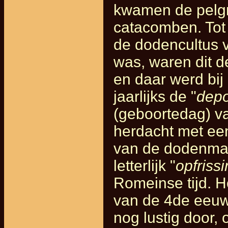
kwamen de pelgr
catacomben. Tot 
de dodencultus v
was, waren dit d
en daar werd bij
jaarlijks de "
depo
(geboortedag) va
herdacht met een
van de dodenmaal
letterlijk "
opfriss
Romeinse tijd. 
van de 4de eeuw
nog lustig door, 