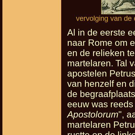
vervolging van de 
Al in de eerste
naar Rome om er
en de relieken t
martelaren. Tal 
apostelen Petrus
van henzelf en d
de begraafplaatse
eeuw was reeds 
Apostolorum
", a
martelaren Petru
rustte op de lin