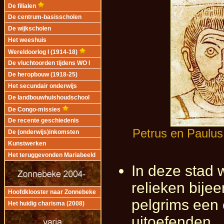
De filialen
De centrum-basisscholen
De wijkscholen
Het weeshuis
Wereldoorlog I (1914-18)
De vluchtoorden tijdens WO I
De heropbouw (1918-25)
Het secundair onderwijs
De landbouwhuishoudschool
De Congo-missies
De recente geschiedenis
Petrus en Paulus
De (onderwijs)inkomsten
Kunstwerken
Het teruggevonden Mariabeeld
In deze stad 
relieken bije
Hoofdklooster naar Zonnebeke
pelgrims een
Het huidig charisma (2008)
uitoefenden.