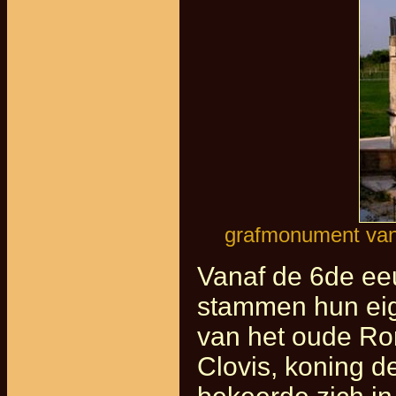
grafmonument van
Vanaf de 6de e
stammen hun eig
van het oude Rom
Clovis, koning d