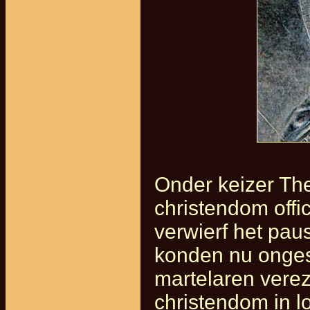
Onder keizer The
christendom offi
verwierf het pau
konden nu ongest
martelaren vere
christendom in 