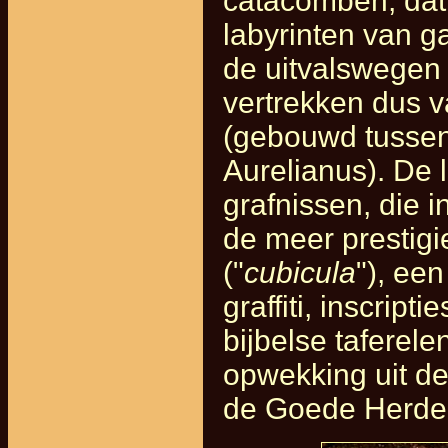
catacomben, dat
labyrinten van 
de uitvalswegen 
vertrekken dus v
(gebouwd tussen
Aurelianus). De
grafnissen, die
de meer prestig
("
cubicula
"), een
graffiti, inscrip
bijbelse taferele
opwekking uit d
de Goede Herder