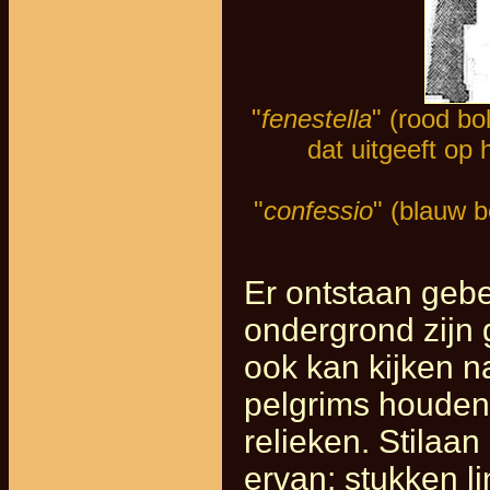
"
fenestella
" (rood bol
dat uitgeeft op 
"
confessio
" (blauw b
Er ontstaan gebe
ondergrond zijn
ook kan kijken n
pelgrims houden
relieken. Stilaa
ervan: stukken li