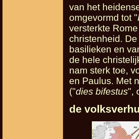
van het heidens
omgevormd tot "
versterkte Rome 
christenheid. De
basilieken en v
de hele christel
nam sterk toe, v
en Paulus. Met n
("
dies bifestus
",
de volksverhu