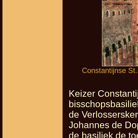
Constantijnse St.
Keizer Constanti
bisschopsbasilie
de Verlossersker
Johannes de Dop
de basiliek de t