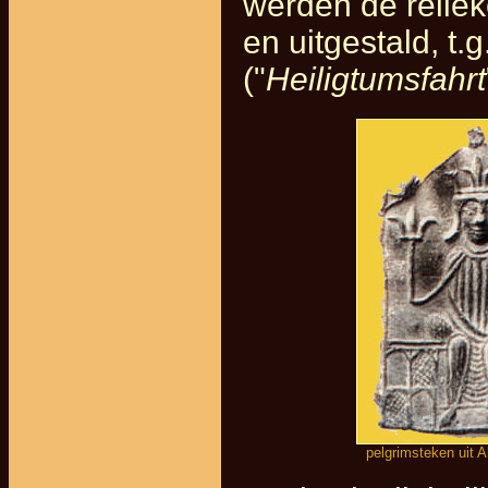
werden de reliek
en uitgestald, t.
("
Heiligtumsfahrt
pelgrimsteken uit 