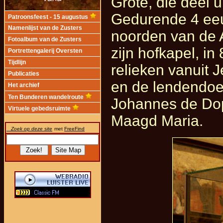
Grote, die deel u
Gedurende 4 eeu
Patroonsfeest - 15 augustus
Namenlijst van de Zusters
noorden van de A
Fotoalbum van de Zusters
zijn hofkapel, in
Portrettengalerij Oversten
Tijdlijn
relieken vanuit 
Publicaties
en de lendendoe
Het archief
Ten Bunderen wandelroute
Johannes de Dop
Virtuele gebedsruimte
Maagd Maria.
Zoek op deze site
met
FreeFind