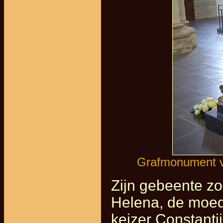
Grafmonument van
Zijn gebeente zo
Helena, de moed
keizer Constantij