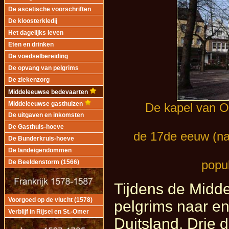
De ascetische voorschriften
De kloosterkledij
Het dagelijks leven
Eten en drinken
De voedselbereiding
De opvang van pelgrims
De ziekenzorg
Middeleeuwse bedevaarten
Middeleeuwse gasthuizen
De kapel van O
De uitgaven en inkomsten
De Gasthuis-hoeve
de 17de eeuw (na 
De Bunderkruis-hoeve
De landeigendommen
popu
De Beeldenstorm (1566)
Tijdens de Midd
Voorgoed op de vlucht (1578)
pelgrims naar e
Verblijf in Rijsel en St.-Omer
Duitsland. Drie 