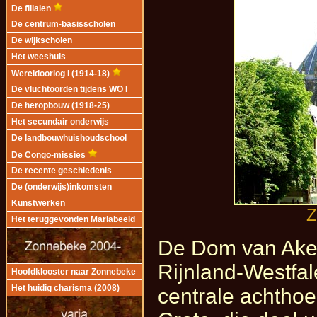
De filialen
De centrum-basisscholen
De wijkscholen
Het weeshuis
Wereldoorlog I (1914-18)
De vluchtoorden tijdens WO I
De heropbouw (1918-25)
Het secundair onderwijs
De landbouwhuishoudschool
De Congo-missies
De recente geschiedenis
De (onderwijs)inkomsten
Kunstwerken
Z
Het teruggevonden Mariabeeld
De Dom van Aken
Rijnland-Westfal
Hoofdklooster naar Zonnebeke
Het huidig charisma (2008)
centrale achthoe