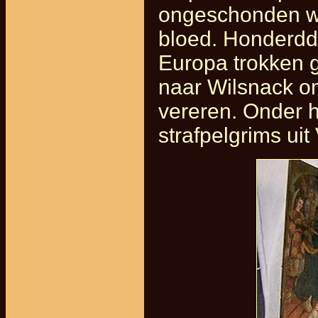
ongeschonden w
bloed. Honderddu
Europa trokken 
naar Wilsnack om
vereren. Onder h
strafpelgrims ui