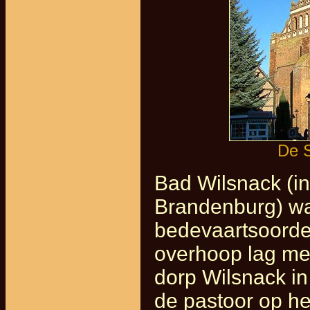
De S
Bad Wilsnack (in
Brandenburg) wa
bedevaartsoorden
overhoop lag met
dorp Wilsnack in
de pastoor op het