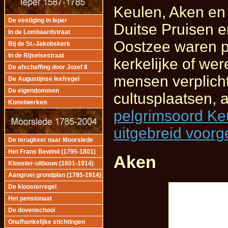
Keulen, Aken en 
De vestiging in Ieper
Duitse Pruisen 
In de Lombaardstraat
Oostzee waren p
Bij de St.-Jakobskerk
In de Rijselsestraat
kerkelijke of we
De afschaffing door Jozef II
mensen verplich
De Augustijnse leefregel
De eigendommen
cultusplaatsen, a
Kunstwerken
pelgrimsoord Ke
uitgebreid voorg
De terugkeer naar Moorslede
Het Frans Bewind (1795-1801)
Aken
Klooster-uitbouw (1801-1914)
Aangroei grondplan (1785-1914)
De kloosterregel
Het pensionaat
De dovenschool
Onafhankelijke stichtingen