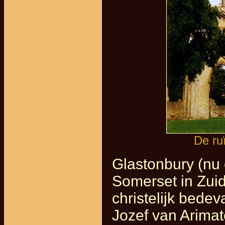
De ru
Glastonbury (nu 
Somerset in Zui
christelijk bede
Jozef van Arimat