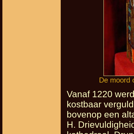
De moord o
Vanaf 1220 werd
kostbaar verguld
bovenop een alt
H. Drievuldighei