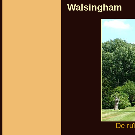
Walsingham
De ru