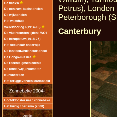
De filialen
Petrus), Londen 
De centrum-basisscholen
Peterborough (St
De wijkscholen
Het weeshuis
Wereldoorlog I (1914-18)
Canterbury
De vluchtoorden tijdens WO I
De heropbouw (1918-25)
Het secundair onderwijs
De landbouwhuishoudschool
De Congo-missies
De recente geschiedenis
De (onderwijs)inkomsten
Kunstwerken
Het teruggevonden Mariabeeld
Hoofdklooster naar Zonnebeke
Het huidig charisma (2008)