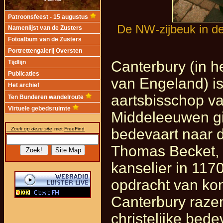
Patroonsfeest - 15 augustus
De NW-zijbeuk in d
Namenlijst van de Zusters
Fotoalbum van de Zusters
Portrettengalerij Oversten
Canterbury (in h
Tijdlijn
Publicaties
van Engeland) is
Het archief
aartsbisschop va
Ten Bunderen wandelroute
Virtuele gebedsruimte
Middeleeuwen gi
Zoek op deze site
met
FreeFind
bedevaart naar 
Thomas Becket, 
kanselier in 117
opdracht van kon
Canterbury razen
christelijke bed