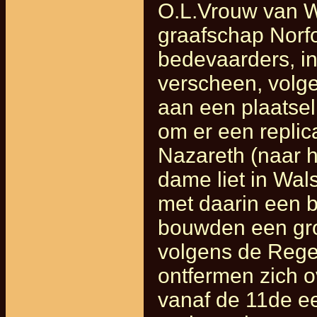
O.L.Vrouw van W
graafschap Norfo
bedevaarders, in
verscheen, volg
aan een plaatsel
om er een replic
Nazareth (naar he
dame liet in Wa
met daarin een 
bouwden een gro
volgens de Regel
ontfermen zich o
vanaf de 11de 