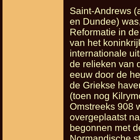
Saint-Andrews (
en Dundee) was,
Reformatie in de
van het koninkri
internationale u
de relieken van 
eeuw door de hei
de Griekse haven
(toen nog Kilry
Omstreeks 908 w
overgeplaatst n
begonnen met de
Normandische sti