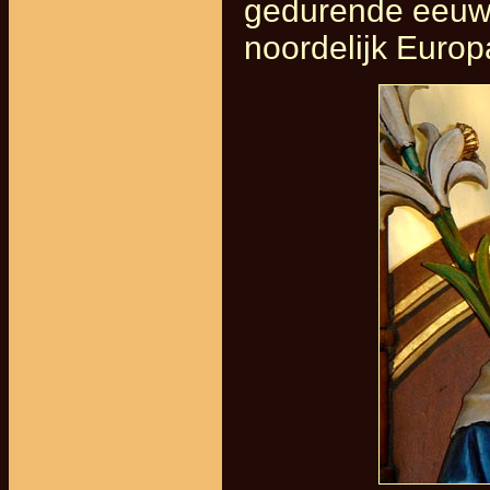
gedurende eeuwe
noordelijk Europ