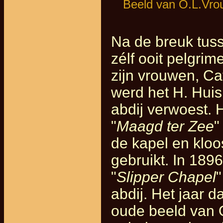
Beeld van O.L.Vro
Na de breuk tuss
zélf ooit pelgri
zijn vrouwen, Ca
werd het H. Huis
abdij verwoest.
"
Maagd ter Zee
"
de kapel en klo
gebruikt. In 189
"
Slipper Chapel
abdij. Het jaar d
oude beeld van 