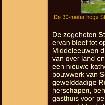
De 30-meter hoge St
De zogeheten St.
ervan bleef tot 
Middeleeuwen die
van over land e
een nieuwe kathe
bouwwerk van Sch
gewelddadige Re
herschapen, beha
gasthuis voor pel