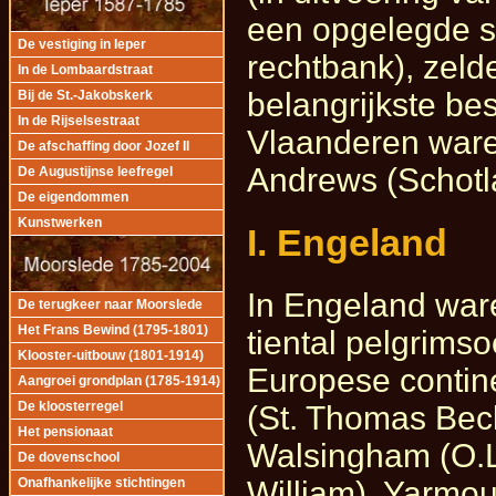
een opgelegde st
De vestiging in Ieper
rechtbank), zeld
In de Lombaardstraat
belangrijkste be
Bij de St.-Jakobskerk
In de Rijselsestraat
Vlaanderen ware
De afschaffing door Jozef II
Andrews (Schotl
De Augustijnse leefregel
De eigendommen
Kunstwerken
I. Engeland
In Engeland war
De terugkeer naar Moorslede
Het Frans Bewind (1795-1801)
tiental pelgrimso
Klooster-uitbouw (1801-1914)
Europese contin
Aangroei grondplan (1785-1914)
(St. Thomas Beck
De kloosterregel
Het pensionaat
Walsingham (O.L
De dovenschool
William), Yarmou
Onafhankelijke stichtingen