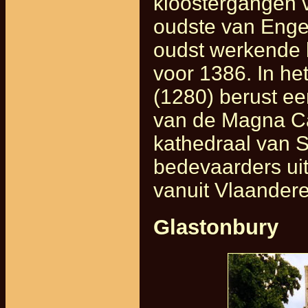
kloostergangen v
oudste van Enge
oudst werkende k
voor 1386. In h
(1280) berust e
van de Magna Ca
kathedraal van S
bedevaarders uit
vanuit Vlaandere
Glastonbury