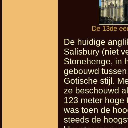
De 13de eeu
De huidige angl
Salisbury (niet 
Stonehenge, in h
gebouwd tussen 
Gotische stijl. M
ze beschouwd al
123 meter hoge t
was toen de hoog
steeds de hoogst