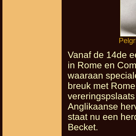
Pelgr
Vanaf de 14de e
in Rome en Comp
waaraan speciale
breuk met Rome l
vereringspslaats
Anglikaanse her
staat nu een h
Becket.