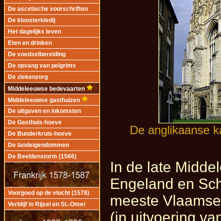
De ascetische voorschriften
De kloosterkledij
Het dagelijks leven
Eten en drinken
De voedselbereiding
De opvang van pelgrims
De ziekenzorg
Middeleeuwse bedevaarten
Middeleeuwse gasthuizen
De uitgaven en inkomsten
De Gasthuis-hoeve
De anglikaanse k
De Bunderkruis-hoeve
De landeigendommen
De Beeldenstorm (1566)
In de late Midde
Engeland en Sch
Voorgoed op de vlucht (1578)
meeste Vlaamse p
Verblijf in Rijsel en St.-Omer
(in uitvoering v