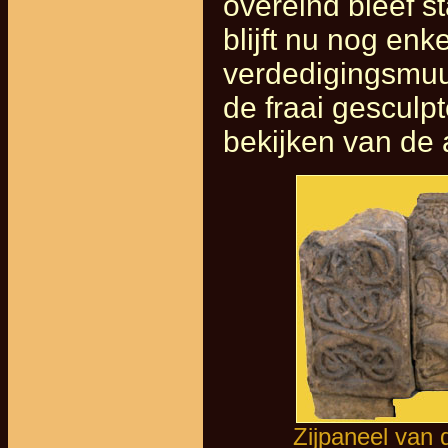
overeind bleef s
blijft nu nog enk
verdedigingsmuu
de fraai gesculp
bekijken van de 
Zijpaneel van 