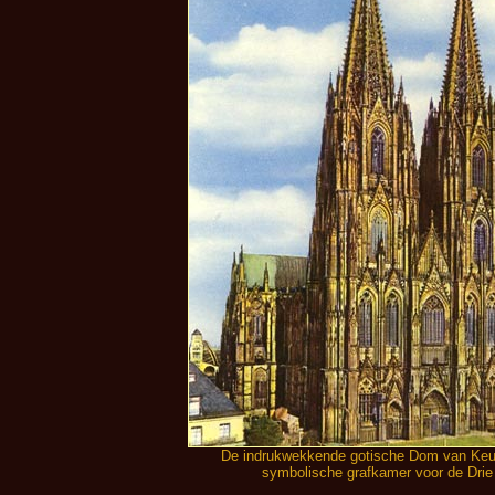
De indrukwekkende gotische Dom van Keul
symbolische grafkamer voor de Dri