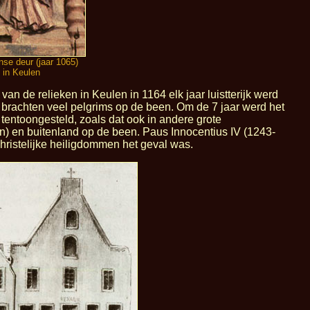
se deur (jaar 1065)
 in Keulen
 de relieken in Keulen in 1164 elk jaar luistterijk werd
) brachten veel pelgrims op de been. Om de 7 jaar werd het
tentoongesteld, zoals dat ook in andere grote
n) en buitenland op de been. Paus Innocentius IV (1243-
christelijke heiligdommen het geval was.