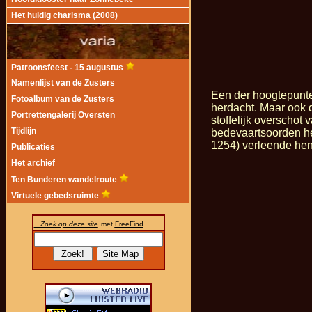
Het huidig charisma (2008)
Patroonsfeest - 15 augustus
Namenlijst van de Zusters
Een der hoogtepunten
Fotoalbum van de Zusters
herdacht. Maar ook d
Portrettengalerij Oversten
stoffelijk overschot
Tijdlijn
bedevaartsoorden he
1254) verleende hen 
Publicaties
Het archief
Ten Bunderen wandelroute
Virtuele gebedsruimte
Zoek op deze site
met
FreeFind