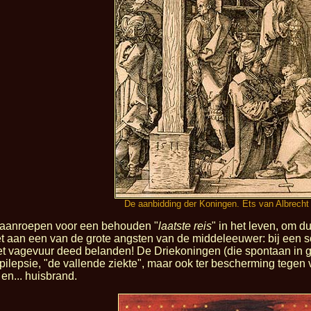
De aanbidding der Koningen. Ets van Albrecht
 aanroepen voor een behouden "
laatste reis
" in het leven, om d
aan een van de grote angsten van de middeleeuwer: bij een sch
het vagevuur deed belanden! De Driekoningen (die spontaan in 
ilepsie, "de vallende ziekte", maar ook ter bescherming tegen
en... huisbrand.