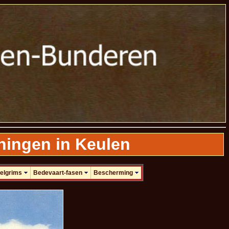
ningen in Keulen
elgrims
Bedevaart-fasen
Bescherming