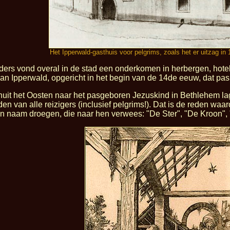
Het Ipperwald-gasthuis voor pelgrims, zoals het er uitzag i
rs vond overal in de stad een onderkomen in herbergen, hotels
an Ipperwald, opgericht in het begin van de 14de eeuw, dat pas
uit het Oosten naar het pasgeboren Jezuskind in Bethlehem lag 
en van alle reizigers (inclusief pelgrims!). Dat is de reden wa
n naam droegen, die naar hen verwees: "De Ster", "De Kroon", 