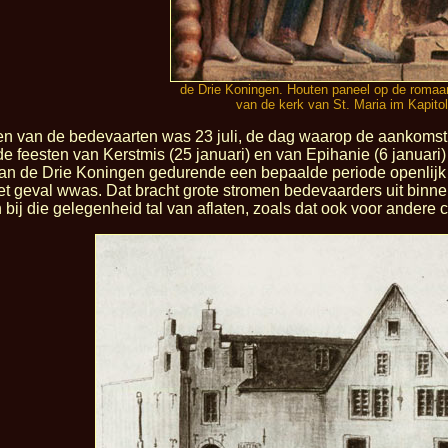
de Drie Koningen. Houten paneel op de romaan
van de kerk van St. Maria im Kapitol
 van de bedevaarten was 23 juli, de dag waarop de aankomst van
e feesten van Kerstmis (25 januari) en van Epihanie (6 januari
 van de Drie Koningen gedurende een bepaalde periode openlijk 
t geval wwas. Dat bracht grote stromen bedevaarders uit binne
bij die gelegenheid tal van aflaten, zoals dat ook voor andere 