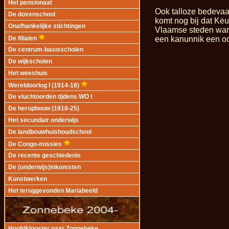
Het pensionaat
Ook talloze bedevaar
De dovenschool
komt nog bij dat Keu
Onafhankelijke stichtingen
Vlaamse steden ware
een kanunnik een oo
De filialen
De centrum-basisscholen
De wijkscholen
Het weeshuis
Wereldoorlog I (1914-18)
De vluchtoorden tijdens WO I
De heropbouw (1918-25)
Het secundair onderwijs
De landbouwhuishoudschool
De Congo-missies
De recente geschiedenis
De (onderwijs)inkomsten
Kunstwerken
Het teruggevonden Mariabeeld
Hoofdklooster naar Zonnebeke