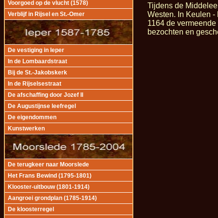
Voorgoed op de vlucht (1578)
Tijdens de Middelee
Westen. In Keulen - 
Verblijf in Rijsel en St.-Omer
1164 de vermeende s
bezochten en gesch
De vestiging in Ieper
In de Lombaardstraat
Bij de St.-Jakobskerk
In de Rijselsestraat
De afschaffing door Jozef II
De Augustijnse leefregel
De eigendommen
Kunstwerken
De terugkeer naar Moorslede
Het Frans Bewind (1795-1801)
Klooster-uitbouw (1801-1914)
Aangroei grondplan (1785-1914)
De kloosterregel