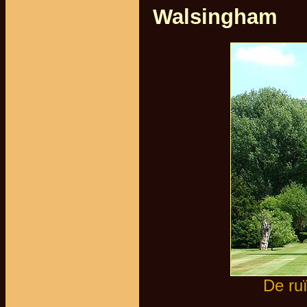
Walsingham
De ru