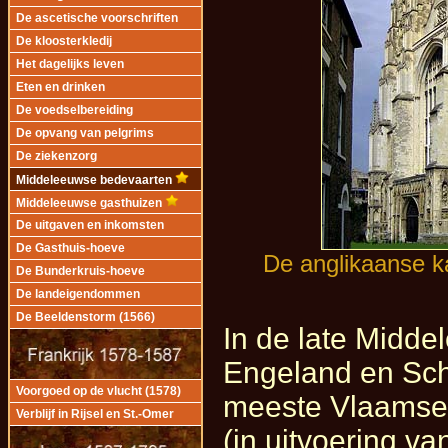
De ascetische voorschriften
De kloosterkledij
Het dagelijks leven
Eten en drinken
De voedselbereiding
De opvang van pelgrims
De ziekenzorg
Middeleeuwse bedevaarten
Middeleeuwse gasthuizen
De uitgaven en inkomsten
De Gasthuis-hoeve
De anglikaanse k
De Bunderkruis-hoeve
De landeigendommen
De Beeldenstorm (1566)
In de late Midde
Engeland en Sch
Voorgoed op de vlucht (1578)
meeste Vlaamse p
Verblijf in Rijsel en St.-Omer
(in uitvoering v