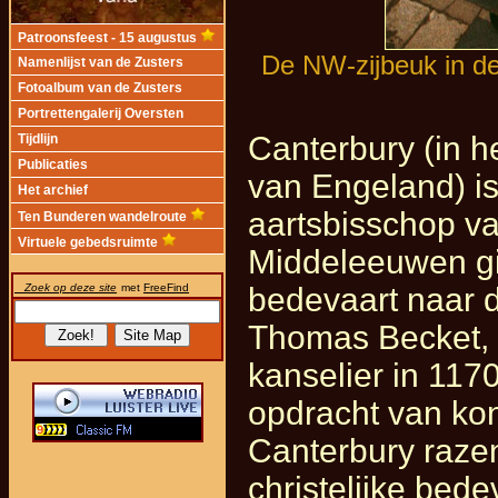
Patroonsfeest - 15 augustus
De NW-zijbeuk in d
Namenlijst van de Zusters
Fotoalbum van de Zusters
Portrettengalerij Oversten
Canterbury (in h
Tijdlijn
Publicaties
van Engeland) is
Het archief
aartsbisschop va
Ten Bunderen wandelroute
Virtuele gebedsruimte
Middeleeuwen gi
Zoek op deze site
met
FreeFind
bedevaart naar 
Thomas Becket, 
kanselier in 117
opdracht van kon
Canterbury razen
christelijke bed