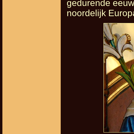
gedurende eeuwe
noordelijk Europ