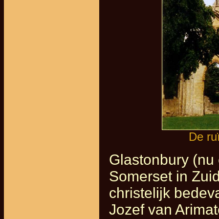
De ru
Glastonbury (nu 
Somerset in Zui
christelijk bede
Jozef van Arimat