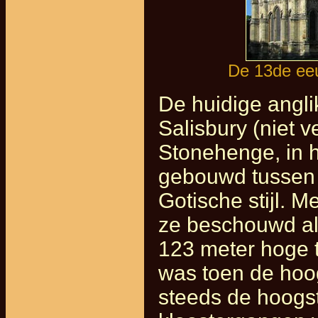
De 13de eeu
De huidige angl
Salisbury (niet 
Stonehenge, in h
gebouwd tussen 
Gotische stijl. M
ze beschouwd al
123 meter hoge t
was toen de hoog
steeds de hoogst