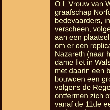
O.L.Vrouw van W
graafschap Norfo
bedevaarders, in
verscheen, volg
aan een plaatsel
om er een replic
Nazareth (naar he
dame liet in Wa
met daarin een 
bouwden een gro
volgens de Regel
ontfermen zich o
vanaf de 11de 