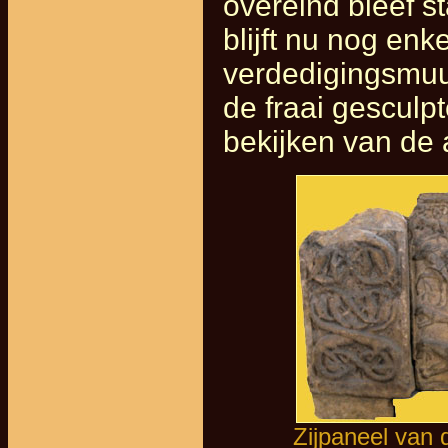
overeind bleef s
blijft nu nog enk
verdedigingsmuu
de fraai gesculp
bekijken van de 
Zijpaneel van 