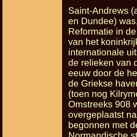
Saint-Andrews (
en Dundee) was,
Reformatie in de
van het koninkri
internationale u
de relieken van 
eeuw door de hei
de Griekse haven
(toen nog Kilry
Omstreeks 908 w
overgeplaatst n
begonnen met de
Normandische sti