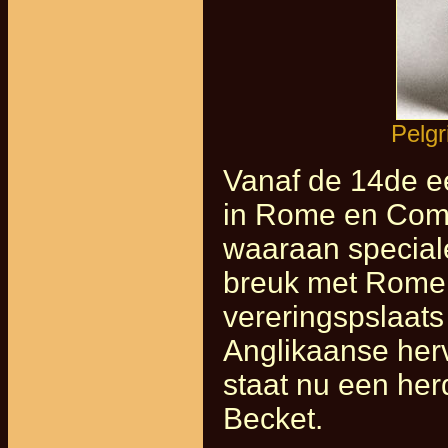
Pelgr
Vanaf de 14de e
in Rome en Comp
waaraan speciale
breuk met Rome l
vereringspslaats
Anglikaanse her
staat nu een h
Becket.