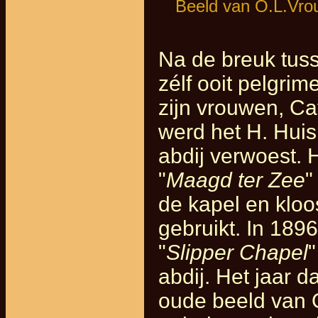
Beeld van O.L.Vro
Na de breuk tuss
zélf ooit pelgri
zijn vrouwen, Ca
werd het H. Huis
abdij verwoest.
"
Maagd ter Zee
"
de kapel en klo
gebruikt. In 189
"
Slipper Chapel
abdij. Het jaar d
oude beeld van 