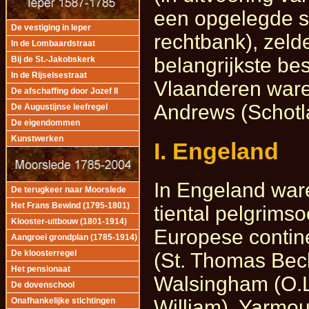
een opgelegde st
De vestiging in Ieper
rechtbank), zeld
In de Lombaardstraat
belangrijkste be
Bij de St.-Jakobskerk
In de Rijselsestraat
Vlaanderen ware
De afschaffing door Jozef II
Andrews (Schotl
De Augustijnse leefregel
De eigendommen
Kunstwerken
I. Engeland
In Engeland war
De terugkeer naar Moorslede
Het Frans Bewind (1795-1801)
tiental pelgrimso
Klooster-uitbouw (1801-1914)
Europese contin
Aangroei grondplan (1785-1914)
(St. Thomas Beck
De kloosterregel
Het pensionaat
Walsingham (O.L
De dovenschool
William), Yarmou
Onafhankelijke stichtingen