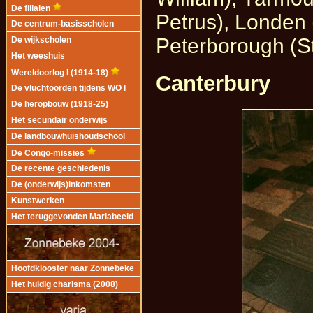
De filialen
Petrus), Londen 
De centrum-basisscholen
Peterborough (St
De wijkscholen
Het weeshuis
Wereldoorlog I (1914-18)
Canterbury
De vluchtoorden tijdens WO I
De heropbouw (1918-25)
Het secundair onderwijs
De landbouwhuishoudschool
De Congo-missies
De recente geschiedenis
De (onderwijs)inkomsten
Kunstwerken
Het teruggevonden Mariabeeld
Hoofdklooster naar Zonnebeke
Het huidig charisma (2008)