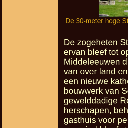
De 30-meter hoge St
De zogeheten St.
ervan bleef tot 
Middeleeuwen die
van over land e
een nieuwe kathe
bouwwerk van Sch
gewelddadige Re
herschapen, beha
gasthuis voor pel