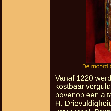
De moord o
Vanaf 1220 werd
kostbaar verguld
bovenop een alt
H. Drievuldighei