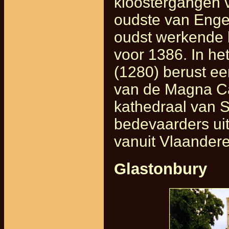
kloostergangen v
oudste van Enge
oudst werkende k
voor 1386. In h
(1280) berust e
van de Magna Ca
kathedraal van S
bedevaarders uit
vanuit Vlaandere
Glastonbury