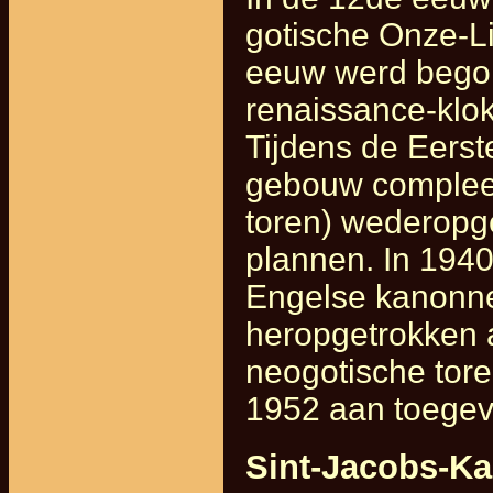
gotische Onze-L
eeuw werd begon
renaissance-klok
Tijdens de Eerst
gebouw compleet
toren) wederopg
plannen. In 1940
Engelse kanonne
heropgetrokken a
neogotische toren
1952 aan toege
Sint-Jacobs-Ka