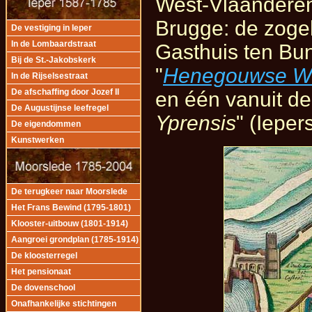
West-Vlaanderen 
Brugge: de zoge
De vestiging in Ieper
In de Lombaardstraat
Gasthuis ten Bu
Bij de St.-Jakobskerk
"
Henegouwse W
In de Rijselsestraat
De afschaffing door Jozef II
en één vanuit de
De Augustijnse leefregel
Yprensis
" (Iepe
De eigendommen
Kunstwerken
De terugkeer naar Moorslede
Het Frans Bewind (1795-1801)
Klooster-uitbouw (1801-1914)
Aangroei grondplan (1785-1914)
De kloosterregel
Het pensionaat
De dovenschool
Onafhankelijke stichtingen