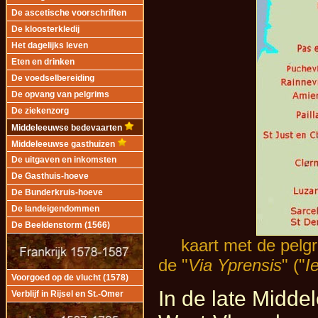
De ascetische voorschriften
De kloosterkledij
Het dagelijks leven
Eten en drinken
De voedselbereiding
De opvang van pelgrims
De ziekenzorg
Middeleeuwse bedevaarten
Middeleeuwse gasthuizen
De uitgaven en inkomsten
De Gasthuis-hoeve
De Bunderkruis-hoeve
De landeigendommen
De Beeldenstorm (1566)
kaart met de pelg
de "
Via Yprensis
" ("
I
Voorgoed op de vlucht (1578)
In de late Midde
Verblijf in Rijsel en St.-Omer