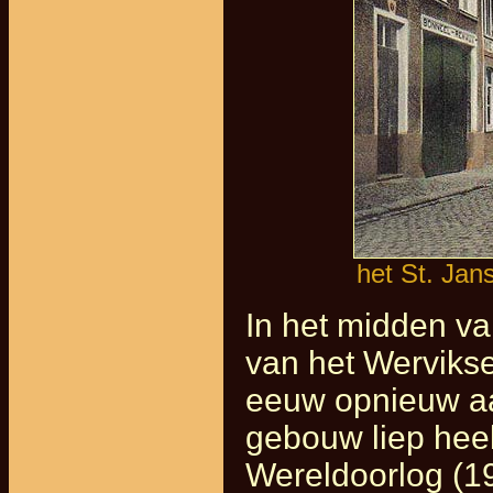
het St. Jan
In het midden v
van het Wervikse
eeuw opnieuw aan
gebouw liep heel
Wereldoorlog (1