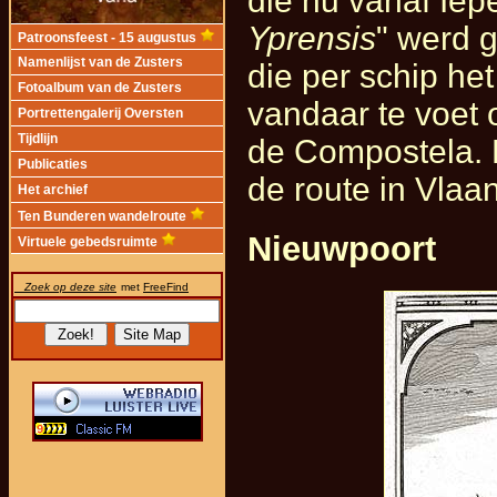
die nu vanaf Iep
Yprensis
" werd 
Patroonsfeest - 15 augustus
Namenlijst van de Zusters
die per schip he
Fotoalbum van de Zusters
vandaar te voet 
Portrettengalerij Oversten
Tijdlijn
de Compostela. H
Publicaties
de route in Vlaa
Het archief
Ten Bunderen wandelroute
Nieuwpoort
Virtuele gebedsruimte
Zoek op deze site
met
FreeFind