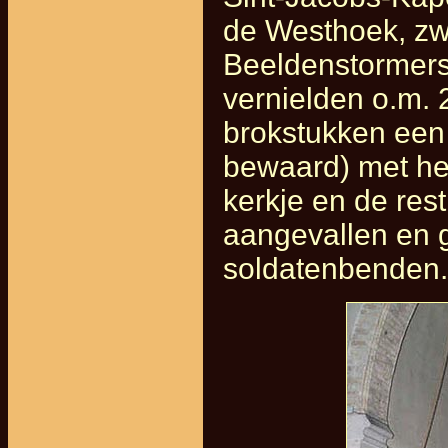
de Westhoek, zw
Beeldenstormers
vernielden o.m. 
brokstukken een
bewaard) met het
kerkje en de res
aangevallen en 
soldatenbenden.