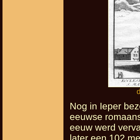
d
Nog in Ieper be
eeuwse romaanse
eeuw werd verva
later een 102 me