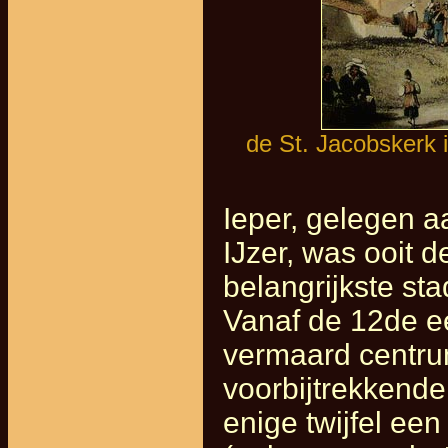
de St. Jacobskerk 
Ieper, gelegen aa
IJzer, was ooit 
belangrijkste st
Vanaf de 12de e
vermaard centru
voorbijtrekkend
enige twijfel ee