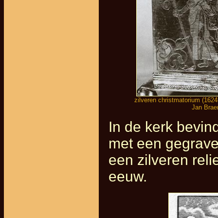
zilveren christmatorium (162
Jan Brae
In de kerk bevin
met een gegravee
een zilveren rel
eeuw.