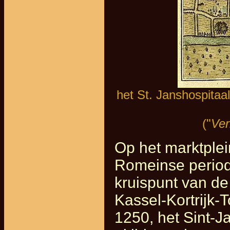
het St. Janshospitaa
("
Ver
Op het marktplei
Romeinse period
kruispunt van d
Kassel-Kortrijk-
1250, het Sint-J