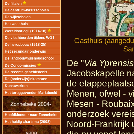
De filialen
De centrum-basisscholen
De wijkscholen
Het weeshuis
Wereldoorlog I (1914-18)
De vluchtoorden tijdens WO I
Gasthuis (aangedui
De heropbouw (1918-25)
San
Het secundair onderwijs
De landbouwhuishoudschool
De "
Via Yprensis
De Congo-missies
Jacobskapelle na
De recente geschiedenis
De (onderwijs)inkomsten
de etappeplaats
Kunstwerken
Menen, ofwel - vi
Het teruggevonden Mariabeeld
Mesen - Roubaix 
onderzoek vereis
Hoofdklooster naar Zonnebeke
Noord-Frankrijk 
Het huidig charisma (2008)