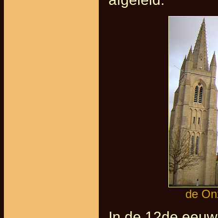
de On
In de 12de eeuw