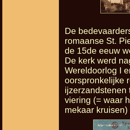
De bedevaarders 
romaanse St. Pie
de 15de eeuw wer
De kerk werd nag
Wereldoorlog I e
oorspronkelijke 
ijzerzandstenen 
viering (= waar 
mekaar kruisen)