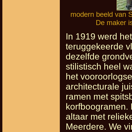
modern beeld van S
De maker is
In 1919 werd het
teruggekeerde v
dezelfde grondv
stilistisch heel 
het vooroorlogse
architecturale j
ramen met spits
korfboogramen. B
altaar met relie
Meerdere. We vin