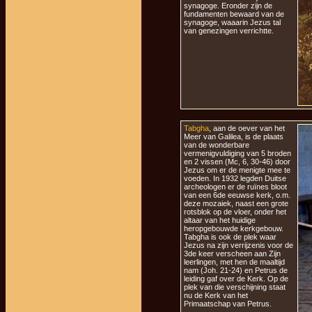
synagoge. Eronder zijn de
fundamenten bewaard van de
synagoge, waaarin Jezus tal
van genezingen verrichtte.
Tabgha
, aan de oever van het
Meer van Galilea, is de plaats
van de wonderbare
vermenigvuldiging van 5 broden
en 2 vissen (Mc, 6, 30-46) door
Jezus om er de menigte mee te
voeden. In 1932 legden Duitse
archeologen er de ruïnes bloot
van een 6de eeuwse kerk, o.m.
deze mozaiek, naast een grote
rotsblok op de vloer, onder het
altaar van het huidige
heropgebouwde kerkgebouw.
Tabgha is ook de plek waar
Jezus na zijn verrijzenis voor de
3de keer verscheen aan Zijn
leerlingen, met hen de maaltijd
nam (Joh. 21-24) en Petrus de
leiding gaf over de Kerk. Op de
plek van die verschijning staat
nu de Kerk van het
Primaatschap van Petrus.