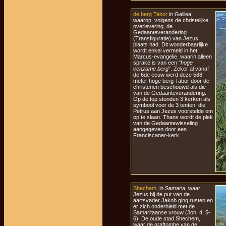
de berg Tabor
in Galilea,
waarop, volgens de christelijke
overlevering, de
Gedaanteverandering
(Transfiguratie) van Jezus
plaats had. Dit wonderbaarlijke
wordt enkel vermeld in het
Marcus-evangelie, waarin alleen
sprake is van een "
hoge
eenzame berg
". Zeker al vanaf
de 6de eeuw werd deze 588
meter hoge berg Tabor door de
christenen beschouwd als die
van de Gedaanteverandering.
Op de top stonden 3 kerken als
symbool voor de 3 tenten, die
Petrus aan Jezus voorstelde om
op te slaan. Thans wordt de plek
van de Gedaantewisseling
aangegeven door een
Franciscaner-kerk.
Shechem
, in Samaria, waar
Jezus bij de put van de
aartsvader Jakob ging rusten en
er zich onderhield met de
Samaritaanse vrouw (Joh. 4, 5-
6). De oude stad Shechem,
waar de graftombe van de