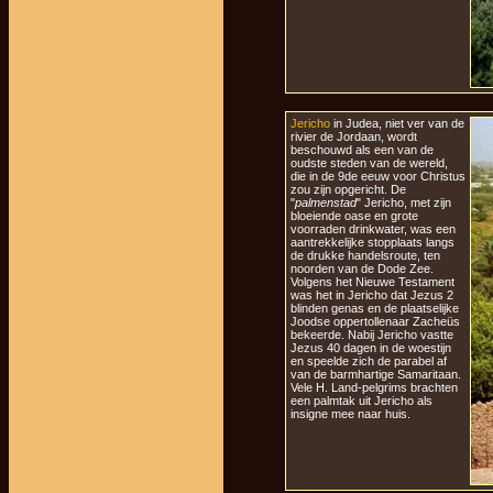
Jericho
in Judea, niet ver van de
rivier de Jordaan, wordt
beschouwd als een van de
oudste steden van de wereld,
die in de 9de eeuw voor Christus
zou zijn opgericht. De
"
palmenstad
" Jericho, met zijn
bloeiende oase en grote
voorraden drinkwater, was een
aantrekkelijke stopplaats langs
de drukke handelsroute, ten
noorden van de Dode Zee.
Volgens het Nieuwe Testament
was het in Jericho dat Jezus 2
blinden genas en de plaatselijke
Joodse oppertollenaar Zacheüs
bekeerde. Nabij Jericho vastte
Jezus 40 dagen in de woestijn
en speelde zich de parabel af
van de barmhartige Samaritaan.
Vele H. Land-pelgrims brachten
een palmtak uit Jericho als
insigne mee naar huis.