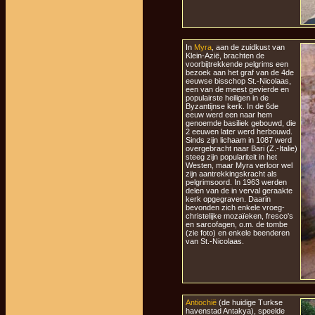
In
Myra
, aan de zuidkust van
Klein-Azië, brachten de
voorbijtrekkende pelgrims een
bezoek aan het graf van de 4de
eeuwse bisschop St.-Nicolaas,
een van de meest gevierde en
populairste heiligen in de
Byzantijnse kerk. In de 6de
eeuw werd een naar hem
genoemde basiliek gebouwd, die
2 eeuwen later werd herbouwd.
Sinds zijn lichaam in 1087 werd
overgebracht naar Bari (Z.-Italie)
steeg zijn populariteit in het
Westen, maar Myra verloor wel
zijn aantrekkingskracht als
pelgrimsoord. In 1963 werden
delen van de in verval geraakte
kerk opgegraven. Daarin
bevonden zich enkele vroeg-
christelijke mozaïeken, fresco's
en sarcofagen, o.m. de tombe
(zie foto) en enkele beenderen
van St.-Nicolaas.
Antiochië
(de huidige Turkse
havenstad Antakya), speelde