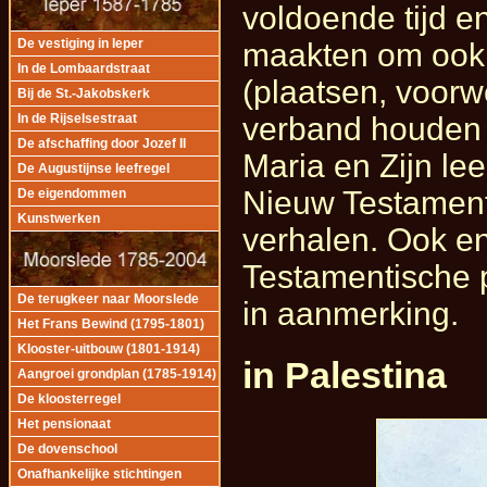
voldoende tijd e
De vestiging in Ieper
maakten om ook
In de Lombaardstraat
(plaatsen, voorw
Bij de St.-Jakobskerk
verband houden 
In de Rijselsestraat
De afschaffing door Jozef II
Maria en Zijn le
De Augustijnse leefregel
Nieuw Testament,
De eigendommen
Kunstwerken
verhalen. Ook en
Testamentische 
De terugkeer naar Moorslede
in aanmerking.
Het Frans Bewind (1795-1801)
Klooster-uitbouw (1801-1914)
in Palestina
Aangroei grondplan (1785-1914)
De kloosterregel
Het pensionaat
De dovenschool
Onafhankelijke stichtingen