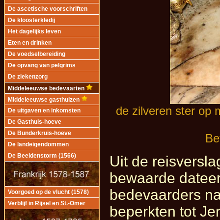
De ascetische voorschriften
De kloosterkledij
Het dagelijks leven
Eten en drinken
De voedselbereiding
De opvang van pelgrims
De ziekenzorg
Middeleeuwse bedevaarten
Middeleeuwse gasthuizen
de zilveren ster op
De uitgaven en inkomsten
De Gasthuis-hoeve
De Bunderkruis-hoeve
Be
De landeigendommen
De Beeldenstorm (1566)
Uit de reisversl
bewaarde dateert
bedevaarders na
Voorgoed op de vlucht (1578)
Verblijf in Rijsel en St.-Omer
beperkten tot Je