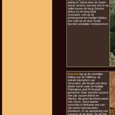
patriarch Jakob door de Joden
wordt vereerd, bevond zich in de
vallei tussen de berg Gerizim
(links) en de berg Ebal
(vooraan), met op de
achtergrond het huidige Nablus,
een stad op de door Israël
bezette westelijke Jordaanoever.
Bethanië
lag op de oostelijke
helling van de Olijfberg, op
enkele kilometers van
Jeruzalem. Als locatie van deze
plaats wordt vaak de huidige
Palestijnse stad El-Azarieh
genoemd. Daar woonde Lazarus
met zijn zussen Maria en
Martha, die goed bevriend waren
met Jezus. Deze laatste
verrichtte in Bethanië een van
zijn meest spectaculaire
wonderen, nl. de opwekking van
Lazarus uit de dood. Op de foto