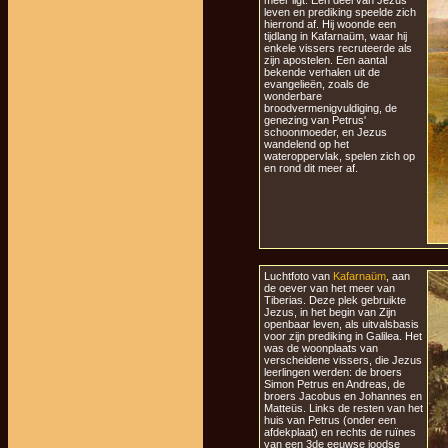
meer ligt. Een deel van Jezus'
leven en prediking speelde zich
hierrond af. Hij woonde een
tijdlang in Kafarnaüm, waar hij
enkele vissers recruteerde als
zijn apostelen. Een aantal
bekende verhalen uit de
evangelieën, zoals de
wonderbare
broodvermenigvuldiging, de
genezing van Petrus'
schoonmoeder, en Jezus
wandelend op het
wateroppervlak, spelen zich op
en rond dit meer af.
Luchtfoto van
Kafarnaüm
, aan
de oever van het meer van
Tiberias. Deze plek gebruikte
Jezus, in het begin van Zijn
openbaar leven, als uitvalsbasis
voor zijn prediking in Galilea. Het
was de woonplaats van
verscheidene vissers, die Jezus
leerlingen werden: de broers
Simon Petrus en Andreas, de
broers Jacobus en Johannes en
Matteüs. Links de resten van het
huis van Petrus (onder een
afdekplaat) en rechts de ruïnes
van een 3de eeuwse joodse