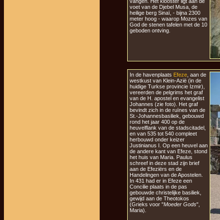
vangen. Het klooster ligt aan de
voet van de Djebel Musa, de
heilige berg Sinaï, - bijna 2300
meter hoog - waarop Mozes van
God de stenen tafelen met de 10
geboden ontving.
In de havenplaats
Efeze
, aan de
westkust van Klein-Azië (in de
huidige Turkse provincie Izmir),
vereerden de pelgrims het graf
van de H. apostel en evangelist
Johannes (zie foto). Het graf
bevindt zich in de ruïnes van de
St.-Johannesbasiliek, gebouwd
rond het jaar 400 op de
heuvelflank van de stadscitadel,
en van 535 tot 540 compleet
herbouwd onder keizer
Justinianus I. Op een heuvel aan
de andere kant van Efeze, stond
het huis van Maria. Paulus
schreef in deze stad zijn brief
aan de Efeziërs en de
Handelingen van de Apostelen.
In 431 had er in Efeze een
Concilie plaats in de pas
gebouwde christelijke basiliek,
gewijd aan de Theotokos
(Grieks voor "
Moeder Gods
",
Maria).