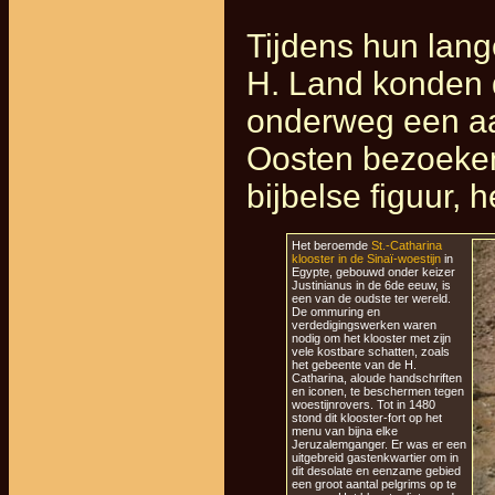
Tijdens hun lange
H. Land konden
onderweg een aa
Oosten bezoeken,
bijbelse figuur, h
Het beroemde
St.-Catharina
klooster in de Sinaï-woestijn
in
Egypte, gebouwd onder keizer
Justinianus in de 6de eeuw, is
een van de oudste ter wereld.
De ommuring en
verdedigingswerken waren
nodig om het klooster met zijn
vele kostbare schatten, zoals
het gebeente van de H.
Catharina, aloude handschriften
en iconen, te beschermen tegen
woestijnrovers. Tot in 1480
stond dit klooster-fort op het
menu van bijna elke
Jeruzalemganger. Er was er een
uitgebreid gastenkwartier om in
dit desolate en eenzame gebied
een groot aantal pelgrims op te