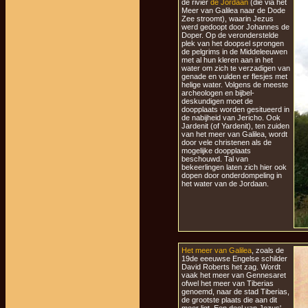
de rivier
de Jordaan
(die via het
Meer van Galilea naar de Dode
Zee stroomt), waarin Jezus
werd gedoopt door Johannes de
Doper. Op de veronderstelde
plek van het doopsel sprongen
de pelgrims in de Middeleeuwen
met al hun kleren aan in het
water om zich te verzadigen van
genade en vulden er flesjes met
helige water. Volgens de meeste
archeologen en bijbel-
deskundigen moet de
doopplaats worden gesitueerd in
de nabijheid van Jericho. Ook
Jardenit (of Yardenit), ten zuiden
van het meer van Galilea, wordt
door vele christenen als de
mogelijke doopplaats
beschouwd. Tal van
bekeerlingen laten zich hier ook
dopen door onderdompeling in
het water van de Jordaan.
Het meer van Galilea
, zoals de
19de eeeuwse Engelse schilder
David Roberts het zag. Wordt
vaak het meer van Gennesaret
ofwel het meer van Tiberias
genoemd, naar de stad Tiberias,
de grootste plaats die aan dit