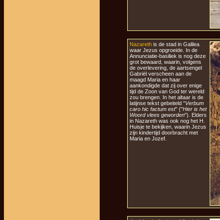
Nazareth
is de stad in Galilea
waar Jezus opgroeide. In de
Annunciatie-basiliek is nog deze
grot bewaard, waarin, volgens
de overlevering, de aartsengel
Gabriël verscheen aan de
maagd Maria en haar
aankondigde dat zij over enige
tijd de Zoon van God ter wereld
zou brengen. In het altaar is de
latijnse tekst gebeiteld "
Verbum
caro hic factum est
" ("
Hier is het
Woord vlees geworden
"). Elders
in Nazareth was ook nog het H.
Huisje te bekijken, waarin Jezus
zijn kindertijd doorbracht met
Maria en Jozef.