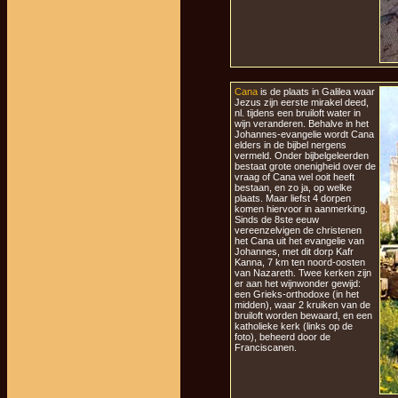
Cana
is de plaats in Galilea waar
Jezus zijn eerste mirakel deed,
nl. tijdens een bruiloft water in
wijn veranderen. Behalve in het
Johannes-evangelie wordt Cana
elders in de bijbel nergens
vermeld. Onder bijbelgeleerden
bestaat grote onenigheid over de
vraag of Cana wel ooit heeft
bestaan, en zo ja, op welke
plaats. Maar liefst 4 dorpen
komen hiervoor in aanmerking.
Sinds de 8ste eeuw
vereenzelvigen de christenen
het Cana uit het evangelie van
Johannes, met dit dorp Kafr
Kanna, 7 km ten noord-oosten
van Nazareth. Twee kerken zijn
er aan het wijnwonder gewijd:
een Grieks-orthodoxe (in het
midden), waar 2 kruiken van de
bruiloft worden bewaard, en een
katholieke kerk (links op de
foto), beheerd door de
Franciscanen.