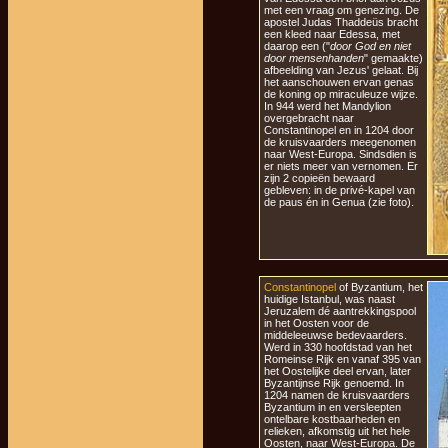
met een vraag om genezing. De
apostel Judas Thaddeüs bracht
een kleed naar Edessa, met
daarop een ("
door God en niet
door mensenhanden
" gemaakte)
afbeelding van Jezus' gelaat. Bij
het aanschouwen ervan genas
de koning op miraculeuze wijze.
In 944 werd het Mandylion
overgebracht naar
Constantinopel en in 1204 door
de kruisvaarders meegenomen
naar West-Europa. Sindsdien is
er niets meer van vernomen. Er
zijn 2 copieën bewaard
gebleven: in de privé-kapel van
de paus én in Genua (zie foto).
Constantinopel
of Byzantium, het
huidige Istanbul, was naast
Jeruzalem dé aantrekkingspool
in het Oosten voor de
middeleeuwse bedevaarders.
Werd in 330 hoofdstad van het
Romeinse Rijk en vanaf 395 van
het Oostelijke deel ervan, later
Byzantijnse Rijk genoemd. In
1204 namen de kruisvaarders
Byzantium in en versleepten
ontelbare kostbaarheden en
relieken, afkomstig uit het hele
Oosten, naar West-Europa. De