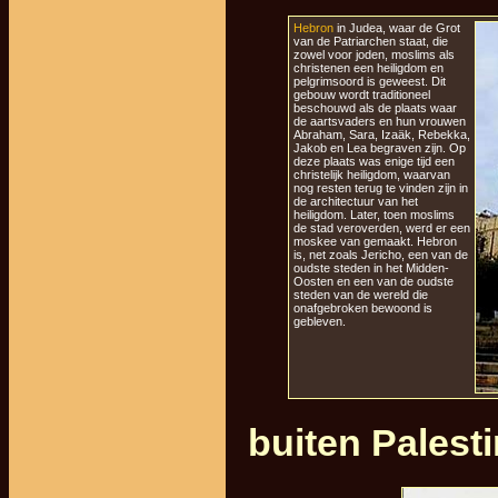
Hebron
in Judea, waar de Grot
van de Patriarchen staat, die
zowel voor joden, moslims als
christenen een heiligdom en
pelgrimsoord is geweest. Dit
gebouw wordt traditioneel
beschouwd als de plaats waar
de aartsvaders en hun vrouwen
Abraham, Sara, Izaäk, Rebekka,
Jakob en Lea begraven zijn. Op
deze plaats was enige tijd een
christelijk heiligdom, waarvan
nog resten terug te vinden zijn in
de architectuur van het
heiligdom. Later, toen moslims
de stad veroverden, werd er een
moskee van gemaakt. Hebron
is, net zoals Jericho, een van de
oudste steden in het Midden-
Oosten en een van de oudste
steden van de wereld die
onafgebroken bewoond is
gebleven.
buiten Palest