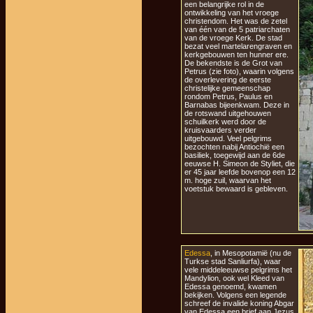
een belangrijke rol in de
ontwikkeling van het vroege
christendom. Het was de zetel
van één van de 5 patriarchaten
van de vroege Kerk. De stad
bezat veel martelarengraven en
kerkgebouwen ten hunner ere.
De bekendste is de Grot van
Petrus (zie foto), waarin volgens
de overlevering de eerste
christelijke gemeenschap
rondom Petrus, Paulus en
Barnabas bijeenkwam. Deze in
de rotswand uitgehouwen
schuilkerk werd door de
kruisvaarders verder
uitgebouwd. Veel pelgrims
bezochten nabij Antiochië een
basiliek, toegewijd aan de 6de
eeuwse H. Simeon de Styliet, die
er 45 jaar leefde bovenop een 12
m. hoge zuil, waarvan het
voetstuk bewaard is gebleven.
Edessa
, in Mesopotamië (nu de
Turkse stad Sanliurfa), waar
vele middeleeuwse pelgrims het
Mandylion, ook wel Kleed van
Edessa genoemd, kwamen
bekijken. Volgens een legende
schreef de invalide koning Abgar
van Edessa een brief aan Jezus