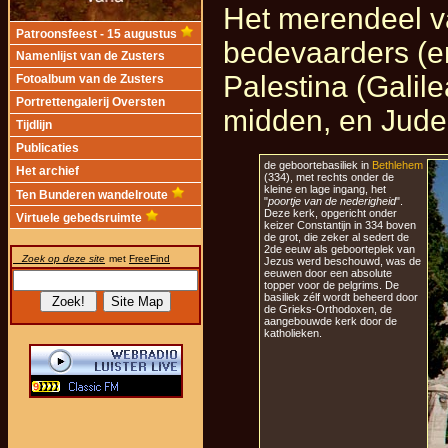
Het merendeel v
Patroonsfeest - 15 augustus
bedevaarders (en
Namenlijst van de Zusters
Palestina (Galil
Fotoalbum van de Zusters
Portrettengalerij Oversten
midden, en Judea
Tijdlijn
Publicaties
de geboortebasiliek in
Bethlehem
Het archief
(334), met rechts onder de
kleine en lage ingang, het
Ten Bunderen wandelroute
"
poortje van de nederigheid
".
Deze kerk, opgericht onder
Virtuele gebedsruimte
keizer Constantijn in 334 boven
de grot, die zeker al sedert de
2de eeuw als geboorteplek van
Zoek op deze site
met
FreeFind
Jezus werd beschouwd, was de
eeuwen door een absolute
topper voor de pelgrims. De
basiliek zélf wordt beheerd door
de Grieks-Orthodoxen, de
aangebouwde kerk door de
katholieken.