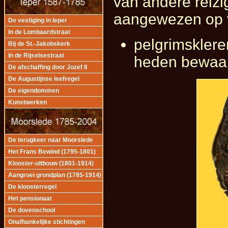
van andere reizi
aangewezen op 
De vestiging in Ieper
In de Lombaardstraat
pelgrimskleren
Bij de St.-Jakobskerk
In de Rijselsestraat
heden bewaar
De afschaffing door Jozef II
De Augustijnse leefregel
De eigendommen
Kunstwerken
De terugkeer naar Moorslede
Het Frans Bewind (1795-1801)
Klooster-uitbouw (1801-1914)
Aangroei grondplan (1785-1914)
De kloosterregel
Het pensionaat
De dovenschool
Onafhankelijke stichtingen