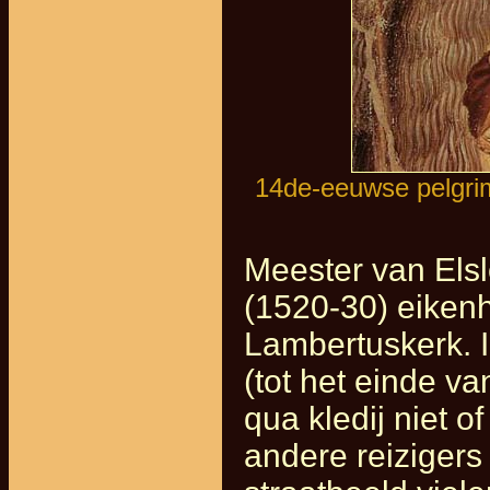
14de-eeuwse pelgrim
Meester van Elslo
(1520-30) eikenh
Lambertuskerk. 
(tot het einde v
qua kledij niet 
andere reizigers