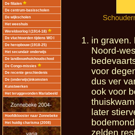
De filialen
De centrum-basisscholen
Schouderm
De wijkscholen
Het weeshuis
Wereldoorlog I (1914-18)
in graven.
De vluchtoorden tijdens WO I
De heropbouw (1918-25)
Noord-wes
Het secundair onderwijs
bedevaarts
De landbouwhuishoudschool
De Congo-missies
voor degen
De recente geschiedenis
dus ver va
De (onderwijs)inkomsten
Kunstwerken
ook voor b
Het teruggevonden Mariabeeld
thuiskwame
later stier
Hoofdklooster naar Zonnebeke
bodemonder
Het huidig charisma (2008)
zelden res