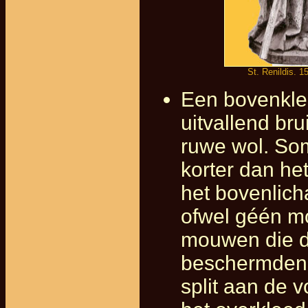
St. Renildis. 1
Een bovenklee
uitvallend br
ruwe wol. So
korter dan he
het bovenlic
ofwel géén m
mouwen die d
beschermden.
split aan de v