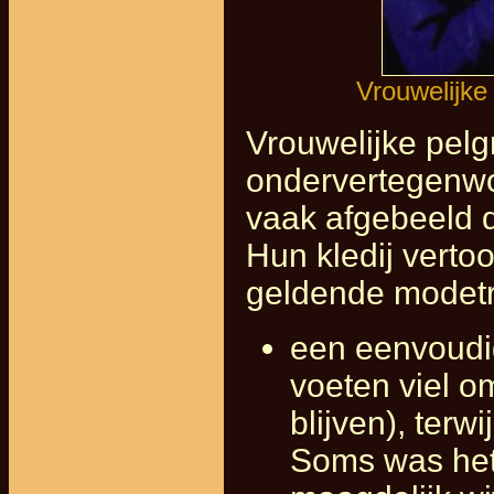
Vrouwelijke
Vrouwelijke pel
ondervertegenwo
vaak afgebeeld 
Hun kledij vertoo
geldende modetr
een eenvoudig
voeten viel o
blijven), terw
Soms was het 