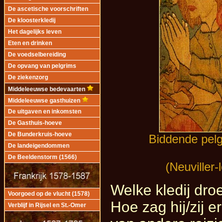
De ascetische voorschriften
De kloosterkledij
Het dagelijks leven
Eten en drinken
De voedselbereiding
De opvang van pelgrims
De ziekenzorg
Middeleeuwse bedevaarten
Middeleeuwse gasthuizen
De uitgaven en inkomsten
De Gasthuis-hoeve
De Bunderkruis-hoeve
Biddende pelg
De landeigendommen
De Beeldenstorm (1566)
(Neuviller
Welke kledij dr
Voorgoed op de vlucht (1578)
Hoe zag hij/zij e
Verblijf in Rijsel en St.-Omer