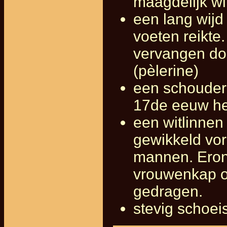
maagdelijk wi
een lang wijd
voeten reikte
vervangen do
(pèlerine)
een schouderm
17de eeuw he
een witlinnen
gewikkeld vor
mannen. Eron
vrouwenkap o
gedragen.
stevig schoei