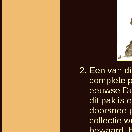
Een van d
complete p
eeuwse Dui
dit pak is 
doorsnee p
collectie 
bewaard, b