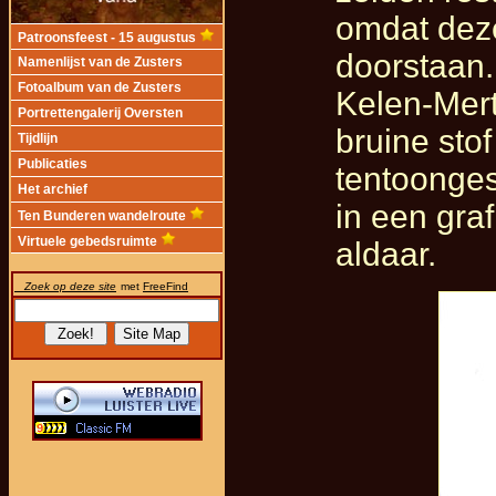
omdat deze
Patroonsfeest - 15 augustus
doorstaan.
Namenlijst van de Zusters
Fotoalbum van de Zusters
Kelen-Mer
Portrettengalerij Oversten
bruine sto
Tijdlijn
Publicaties
tentoonges
Het archief
in een graf
Ten Bunderen wandelroute
Virtuele gebedsruimte
aldaar.
Zoek op deze site
met
FreeFind