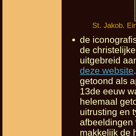
St. Jakob. Ei
de iconografi
de christelij
uitgebreid a
deze website
getoond als a
13de eeuw was
helemaal geto
uitrusting en 
afbeeldingen 
makkelijk de 