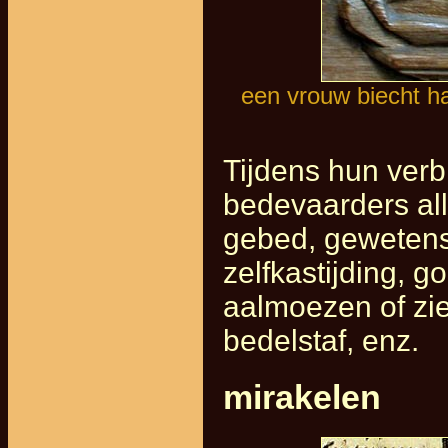
een vrouw biecht h
Tijdens hun verb
bedevaarders all
gebed, gewetens
zelfkastijding, 
aalmoezen of zie
bedelstaf, enz.
mirakelen