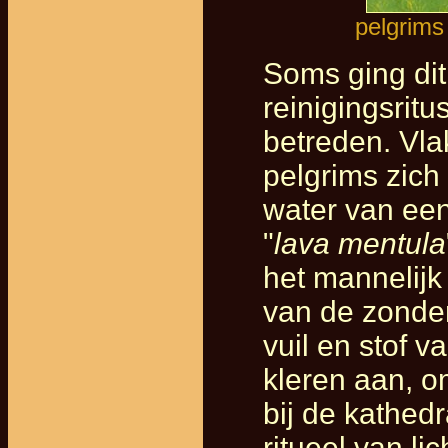
pelgrims
Soms ging dit
reinigingsritu
betreden. Vla
pelgrims zich
water van een
"
lava mentula
het mannelijk
van de zonden
vuil en stof v
kleren aan, o
bij de kathedr
ritueel van li