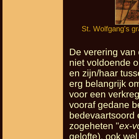
St. Wolfgang's g
De verering van 
niet voldoende o
en zijn/haar tus
erg belangrijk o
voor een verkreg
vooraf gedane be
bedevaartsoord 
zogeheten "
ex-v
gelofte), ook wel