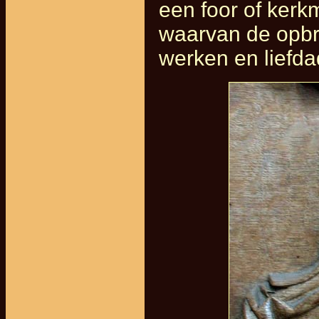
een foor of kerkm
waarvan de opbr
werken en liefda