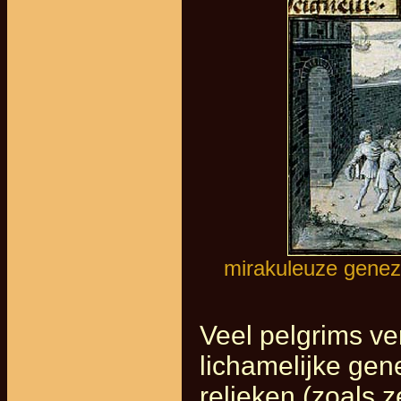
mirakuleuze genezi
Veel pelgrims v
lichamelijke ge
relieken (zoals 