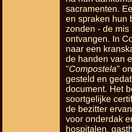
sacramenten. Ee
en spraken hun b
zonden - de mis
ontvangen. In C
naar een kranska
de handen van e
"
Compostela
" o
gesteld en gedat
document. Het be
soortgelijke cer
de bezitter ervan
voor onderdak en
hospitalen, gast