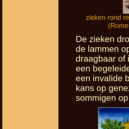
zieken rond r
(Rome,
De zieken dro
de lammen op
draagbaar of 
een begeleide
een invalide 
kans op gene
sommigen op h