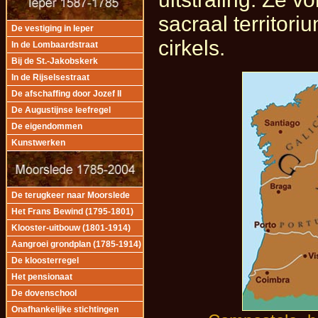
sacraal territori
De vestiging in Ieper
cirkels.
In de Lombaardstraat
Bij de St.-Jakobskerk
In de Rijselsestraat
De afschaffing door Jozef II
De Augustijnse leefregel
De eigendommen
Kunstwerken
De terugkeer naar Moorslede
Het Frans Bewind (1795-1801)
Klooster-uitbouw (1801-1914)
Aangroei grondplan (1785-1914)
De kloosterregel
Het pensionaat
De dovenschool
Onafhankelijke stichtingen