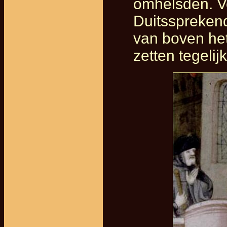
omhelsden. Ve
Duitssprekend
van boven he
zetten tegelij