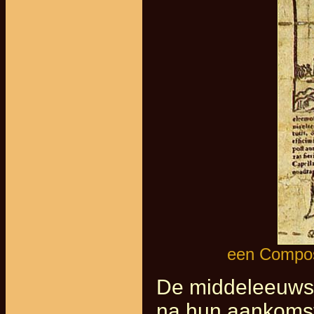
een Compost
De middeleeuwse
na hun aankomst