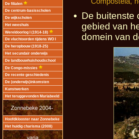
Compostela, he
De filialen
De centrum-basisscholen
De buitenste 
De wijkscholen
gebied van he
Het weeshuis
Wereldoorlog I (1914-18)
domein van de
De vluchtoorden tijdens WO I
De heropbouw (1918-25)
Het secundair onderwijs
De landbouwhuishoudschool
De Congo-missies
De recente geschiedenis
De (onderwijs)inkomsten
Kunstwerken
Het teruggevonden Mariabeeld
Hoofdklooster naar Zonnebeke
Het huidig charisma (2008)