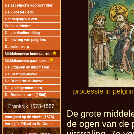
De ascetische voorschriften
De kloosterkledij
Het dagelijks leven
Eten en drinken
De voedselbereiding
De opvang van pelgrims
De ziekenzorg
Middeleeuwse bedevaarten
Middeleeuwse gasthuizen
De uitgaven en inkomsten
De Gasthuis-hoeve
De Bunderkruis-hoeve
De landeigendommen
processie in pelgri
De Beeldenstorm (1566)
De grote middel
Voorgoed op de vlucht (1578)
de ogen van de p
Verblijf in Rijsel en St.-Omer
uitstraling. Ze 