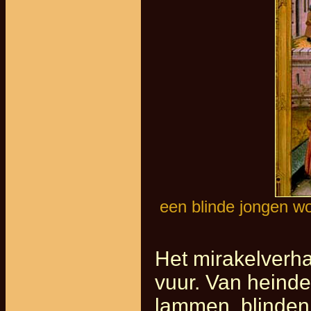
een blinde jongen wor
Het mirakelverha
vuur. Van heind
lammen, blinden