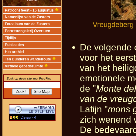
Patroonsfeest - 15 augustus
Namenlijst van de Zusters
Vreugdeberg 
Fotoalbum van de Zusters
Portrettengalerij Oversten
Tijdlijn
De volgende 
Publicaties
Het archief
voor het eers
Ten Bunderen wandelroute
van het heili
Virtuele gebedsruimte
emotionele m
Zoek op deze site
met
FreeFind
de "
Monte de
van de vreug
Latijn "
mons g
zich wenend 
De bedevaarde