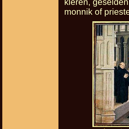
kleren, geselden
monnik of prieste