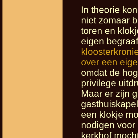
In theorie ko
niet zomaar b
toren en klok
eigen begraa
kloosterkroni
over een eig
omdat de hoge
privilege uit
Maar er zijn 
gasthuiskapel
een klokje m
nodigen voor 
kerkhof moch