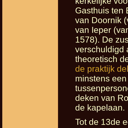
kerkelijke voo
Gasthuis ten
van Doornik (v
van Ieper (van
1578). De zu
verschuldigd 
theoretisch d
de praktijk d
minstens een 
tussenpersone
deken van Ro
de kapelaan.
Tot de 13de