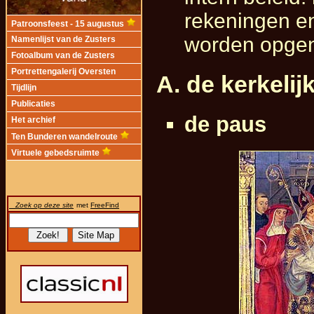
rekeningen en
Patroonsfeest - 15 augustus
worden opgen
Namenlijst van de Zusters
Fotoalbum van de Zusters
Portrettengalerij Oversten
A. de kerkeli
Tijdlijn
Publicaties
de paus
Het archief
Ten Bunderen wandelroute
Virtuele gebedsruimte
Zoek op deze site
met
FreeFind