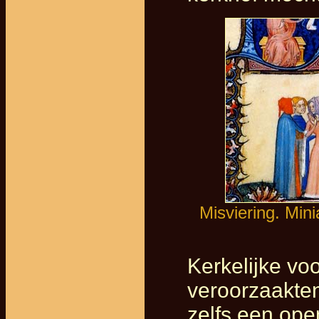
Misviering. Min
Kerkelijke vo
veroorzaakte
zelfs een ope