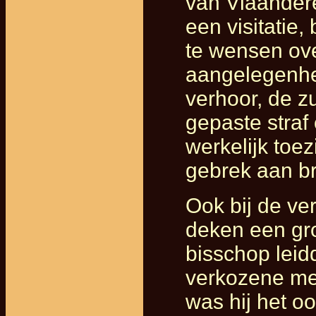
van Vlaandere
een visitatie,
te wensen ove
aangelegenhei
verhoor, de z
gepaste straf
werkelijk toezi
gebrek aan br
Ook bij de ve
deken een gro
bisschop leid
verkozene met
was hij het o