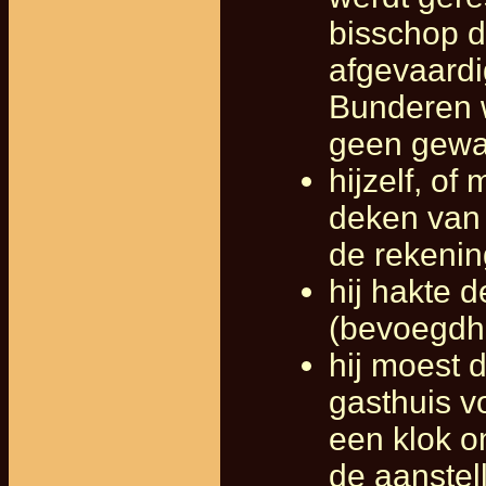
bisschop d
afgevaardi
Bunderen w
geen gewa
hijzelf, of
deken van 
de rekenin
hij hakte 
(bevoegdhe
hij moest
gasthuis v
een klok o
de aanstel