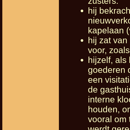
zusters.
hij bekrac
nieuwverko
kapelaan (
hij zat va
voor, zoals
hijzelf, a
goederen 
een visita
de gasthu
interne klo
houden, o
vooral om t
werdt geres