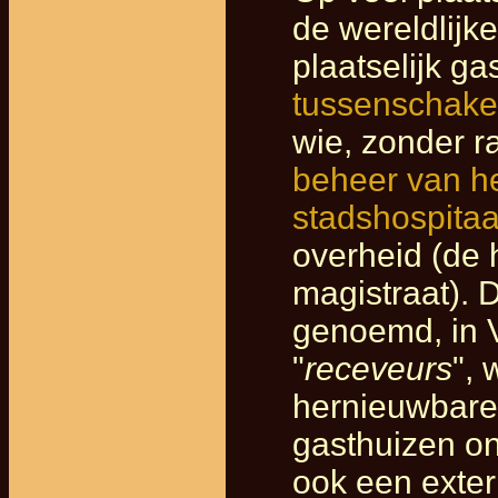
de wereldlijk
plaatselijk ga
tussenschake
wie, zonder r
beheer van het
stadshospita
overheid (de 
magistraat). D
genoemd, in 
"
receveurs
", 
hernieuwbare 
gasthuizen on
ook een exter