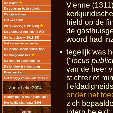
Vienne (1311)
De filialen
De centrum-basisscholen
kerkjuridische
De wijkscholen
hield op de f
Het weeshuis
Wereldoorlog I (1914-18)
de gasthuisg
De vluchtoorden tijdens WO I
woord had inza
De heropbouw (1918-25)
Het secundair onderwijs
tegelijk was 
De landbouwhuishoudschool
De Congo-missies
("
locus public
De recente geschiedenis
van de heer 
De (onderwijs)inkomsten
Kunstwerken
stichter of m
Het teruggevonden Mariabeeld
liefdadigheids
onder het toe
Hoofdklooster naar Zonnebeke
zich bepaald
Het huidig charisma (2008)
intern beleid: