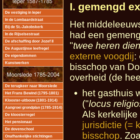
I. gemengd ex
De vestiging in Ieper
In de Lombaardstraat
Het middeleeuws
Bij de St.-Jakobskerk
had een gemengd j
In de Rijselsestraat
De afschaffing door Jozef II
"
twee heren die
De Augustijnse leefregel
externe voogdij
:
De eigendommen
Kunstwerken
bisschop van Doo
overheid (de hee
De terugkeer naar Moorslede
het gasthuis 
Het Frans Bewind (1795-1801)
("
locus religi
Klooster-uitbouw (1801-1914)
Aangroei grondplan (1785-1914)
Als kerkelijke 
De kloosterregel
jurisdictie (=
Het pensionaat
De dovenschool
bisschop
. Zo
Onafhankelijke stichtingen