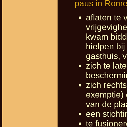
paus in Rome
aflaten te
vrijgevigh
kwam bidde
hielpen bij
gasthuis, 
zich te lat
beschermi
zich rechts
exemptie) 
van de pla
een stichti
te fusione