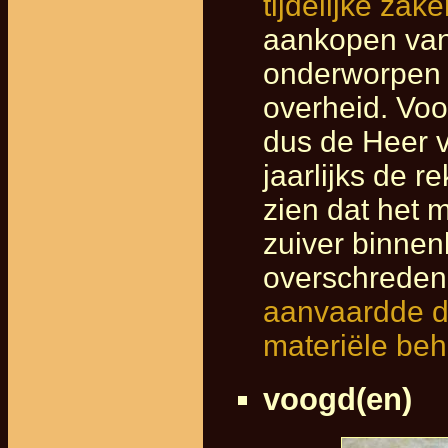
tijdelijke zak
aankopen van
onderworpen a
overheid. Voo
dus de Heer v
jaarlijks de r
zien dat het 
zuiver binnen
overschreden,
aanvaardde de
materiële beh
voogd(en)