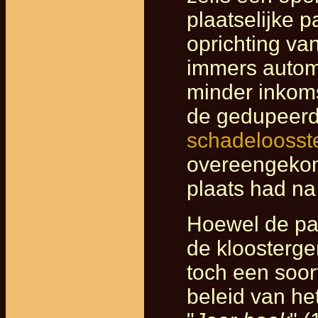
plaatselijke p
oprichting va
immers autom
minder inkom
de gedupeerd
schadeloosstel
overeengekom
plaats had na
Hoewel de pas
de kloosterg
toch een soort
beleid van he