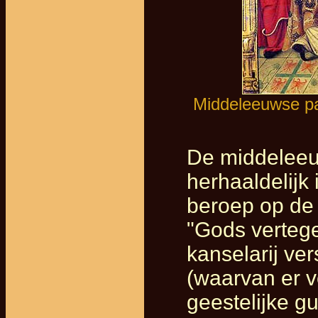
Middeleeuwse pa
De middeleeu
herhaaldelijk
beroep op de 
"
Gods verteg
kanselarij ve
(waarvan er v
geestelijke g