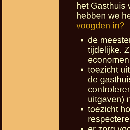
het Gasthuis 
hebben we he
voogden in?
de meester
tijdelijke
economen, 
toezicht u
de gasthui
controlere
uitgaven) 
toezicht h
respectere
er zorg vo