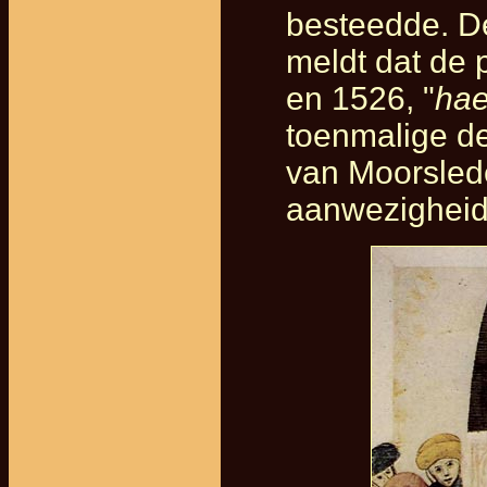
besteedde. De
meldt dat de 
en 1526, "
hae
toenmalige d
van Moorslede
aanwezigheid 