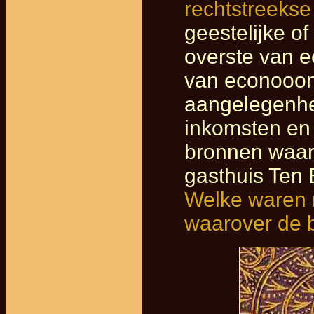
rechtstreekse
geestelijke o
overste van ee
van econooom
aangelegenhe
inkomsten en u
bronnen waaru
gasthuis Ten
Welke waren 
waarover de 