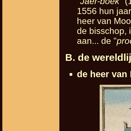
"
Jaer-boek
" 
1556 hun jaar
heer van Moo
de bisschop, 
aan... de "
pro
B. de wereldli
de heer van