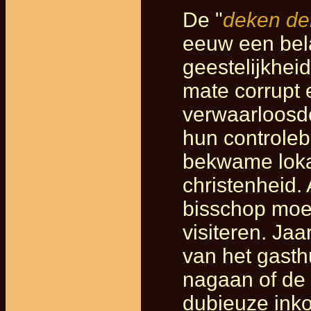
De "
deken der
eeuw een bela
geestelijkhei
mate corrupt 
verwaarloosd
hun controleb
bekwame lokal
christenheid.
bisschop moes
visiteren. Jaa
van het gasthu
nagaan of de 
dubieuze ink