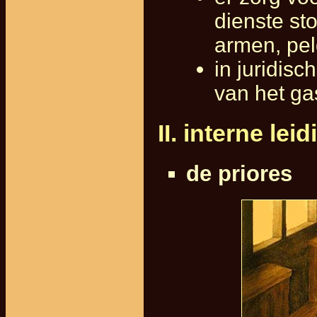
dienste st
armen, pe
in juridis
van het ga
II. interne le
de priores