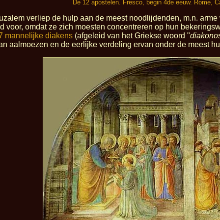
De 12 apostelen. Fresco, begin 4de eeuw. Rome, C
eruzalem verliep de hulp aan de meest noodlijdenden, m.n. arme 
jd voor, omdat ze zich moesten concentreren op hun bekeringswe
7 mannelijke diakens
(afgeleid van het Griekse woord "
diakono
an aalmoezen en de eerlijke verdeling ervan onder de meest 