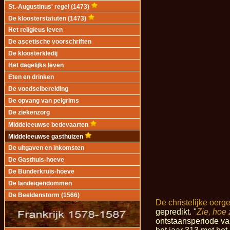
St.-Augustinus' regel (1473)
De kloosterstatuten (1473)
Het religieus leven
De ascetische voorschriften
De kloosterkledij
Het dagelijks leven
Eten en drinken
De voedselbereiding
De opvang van pelgrims
De ziekenzorg
Middeleeuwse bedevaarten
Middeleeuwse gasthuizen
De uitgaven en inkomsten
De Gasthuis-hoeve
De Bunderkruis-hoeve
De landeigendommen
De Beeldenstorm (1566)
De christelijke oerg
gepredikt. "
Zie, hoe 
ontstaansperiode van