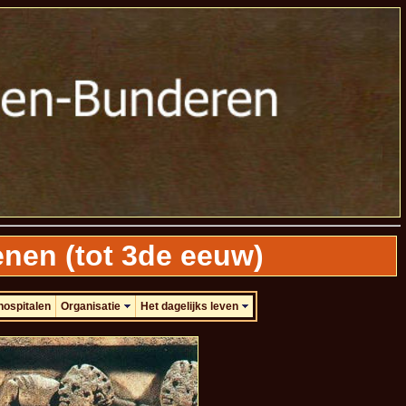
enen (tot 3de eeuw)
hospitalen
Organisatie
Het dagelijks leven