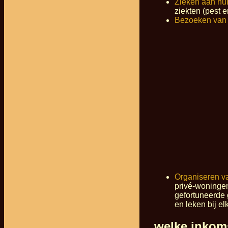
Zieken aan hu
ziekten (pest e
Bezoeken van
Organiseren va
privé-woningen
gefortuneerde 
en leken bij el
welke inkom