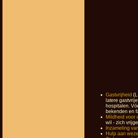
Gastvrijheid
(L.
latere gastvri
hospitalen. Vó
bekenden en f
Mildheid voor
wil - zich vrij
Inzameling va
Hulp aan weze