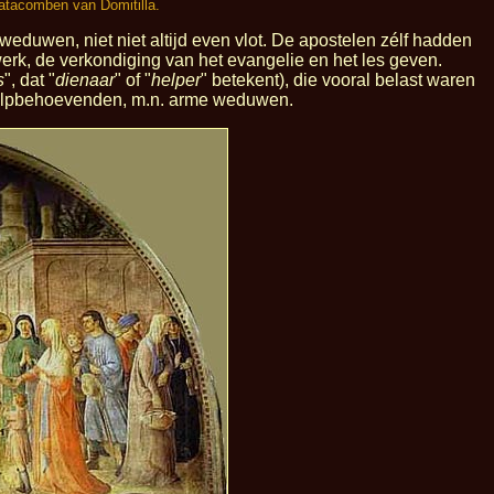
atacomben van Domitilla.
weduwen, niet niet altijd even vlot. De apostelen zélf hadden
rk, de verkondiging van het evangelie en het les geven.
s
", dat "
dienaar
" of "
helper
" betekent), die vooral belast waren
hulpbehoevenden, m.n. arme weduwen.