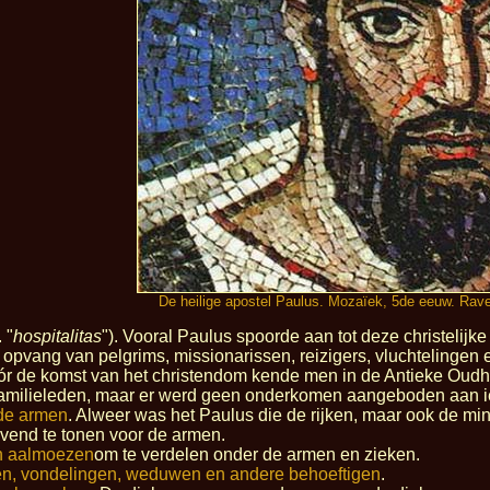
De heilige apostel Paulus. Mozaïek, 5de eeuw. Rave
 "
hospitalitas
"). Vooral Paulus spoorde aan tot deze christelijk
je opvang van pelgrims, missionarissen, reizigers, vluchtelinge
ór de komst van het christendom kende men in de Antieke Oudhei
amilieleden, maar er werd geen onderkomen aangeboden aan i
 de armen
. Alweer was het Paulus die de rijken, maar ook de min
gevend te tonen voor de armen.
n aalmoezen
om te verdelen onder de armen en zieken.
n, vondelingen, weduwen en andere behoeftigen
.