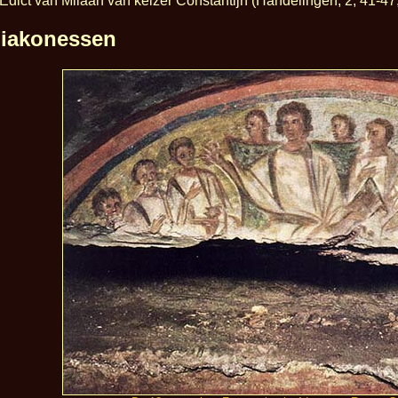
 Edict van Milaan van keizer Constantijn (Handelingen, 2, 41-47;
diakonessen