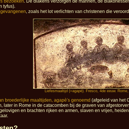
is bezoeken
. De diakens verzorgen de mannen, de diakonessen 
n tyfus).
 gevangenen
, zoals het lot verlichten van christenen die veroor
Liefesmaaltijd (=agapè). Fresco, 4de eeuw. Rome,
n broederlijke maaltijden, agapè's genoemd
(afgeleid van het 
, later in Rome in de catacomben bij de graven van afgestorve
gelovigen en brachten rijken en armen, slaven en vrijen, heiden
kaar.
sten?