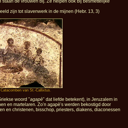
staan de vrouwen bij. Ze helpen ook bij besmettelijke
deeld zijn tot slavenwerk in de mijnen (Hebr. 13, 3)
 Catacomben van St.-Callixtus.
Griekse woord "
agapè
" dat liefde betekent), in Jeruzalem in
nen en martelaren. Zo'n agapè's werden bekostigd door
en en christenen, bisschop, priesters, diakens, diaconessen