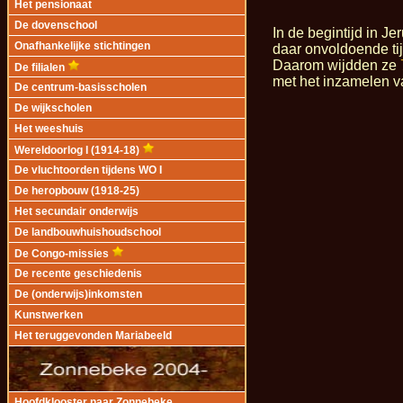
Het pensionaat
De dovenschool
In de begintijd in J
Onafhankelijke stichtingen
daar onvoldoende ti
Daarom wijdden ze
De filialen
met het inzamelen v
De centrum-basisscholen
De wijkscholen
Het weeshuis
Wereldoorlog I (1914-18)
De vluchtoorden tijdens WO I
De heropbouw (1918-25)
Het secundair onderwijs
De landbouwhuishoudschool
De Congo-missies
De recente geschiedenis
De (onderwijs)inkomsten
Kunstwerken
Het teruggevonden Mariabeeld
Hoofdklooster naar Zonnebeke