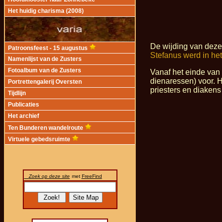
Het huidig charisma (2008)
De wijding van deze
Patroonsfeest - 15 augustus
Stefanus werd in he
Namenlijst van de Zusters
Fotoalbum van de Zusters
Vanaf het einde van
dienaressen) voor. 
Portrettengalerij Oversten
priesters en diakens
Tijdlijn
Publicaties
Het archief
Ten Bunderen wandelroute
Virtuele gebedsruimte
Zoek op deze site
met
FreeFind