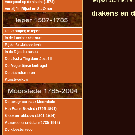
het jaar 313 met het
Voorgoed op de vlucht (1578)
Verblijf in Rijsel en St.-Omer
diakens en 
De vestiging in Ieper
In de Lombaardstraat
Bij de St.-Jakobskerk
In de Rijselsestraat
De afschaffing door Jozef II
De Augustijnse leefregel
De eigendommen
Kunstwerken
De terugkeer naar Moorslede
Het Frans Bewind (1795-1801)
Klooster-uitbouw (1801-1914)
Aangroei grondplan (1785-1914)
De kloosterregel