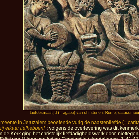
Liefdesmaaltijd (= agapè) van christenen. Rome, catacomben
emeente in Jeruzalem beoefende vurig de naastenliefde (= carit
zij elkaar liefhebben!
": volgens de overlevering was dit kenmerk
 de Kerk ging het christelijk liefdadigheidswerk door, nietteg