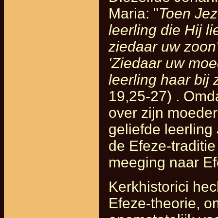
Maria: "
Toen Jez
leerling die Hij l
ziedaar uw zoon'.
'Ziedaar uw moed
leerling haar bij 
19,25-27) . Omda
over zijn moeder
geliefde leerlin
de Efeze-traditi
meeging naar Efe
Kerkhistorici he
Efeze-theorie, o