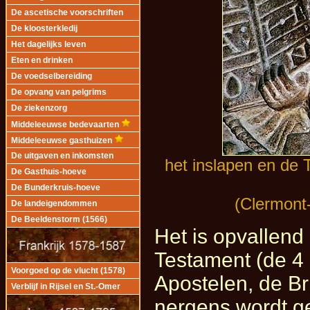
De ascetische voorschriften
De kloosterkledij
Het dagelijks leven
Eten en drinken
De voedselbereiding
De opvang van pelgrims
De ziekenzorg
Middeleeuwse bedevaarten
Middeleeuwse gasthuizen
De uitgaven en inkomsten
het inslapen en de
De Gasthuis-hoeve
De Bunderkruis-hoeve
(Clermont
De landeigendommen
De Beeldenstorm (1566)
Het is opvallend
Testament (de 4
Voorgoed op de vlucht (1578)
Apostelen, de Br
Verblijf in Rijsel en St.-Omer
nergens wordt ge