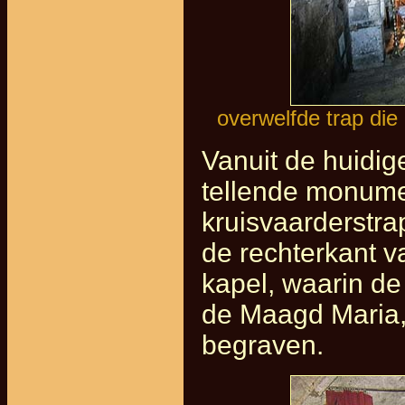
overwelfde trap die
Vanuit de huidig
tellende monume
kruisvaarderstra
de rechterkant v
kapel, waarin d
de Maagd Maria, 
begraven.