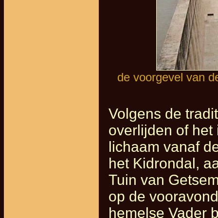
de voorgevel van de
Volgens de tradi
overlijden of het
lichaam vanaf de
het Kidrondal, a
Tuin van Getsem
op de vooravond v
hemelse Vader b