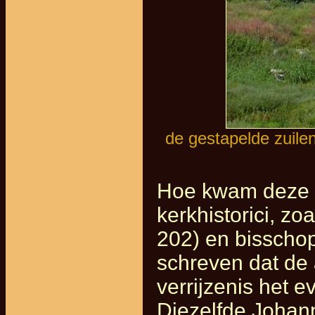
de gestapelde zuilen
Hoe kwam deze th
kerkhistorici, z
202) en bisscho
schreven dat de
verrijzenis het e
Diezelfde Johan