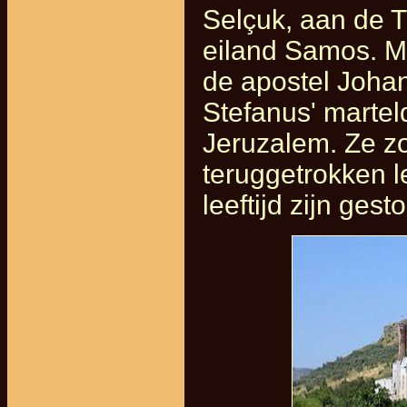
Selçuk, aan de T
eiland Samos. Ma
de apostel Johan
Stefanus' martel
Jeruzalem. Ze zo
teruggetrokken l
leeftijd zijn gest