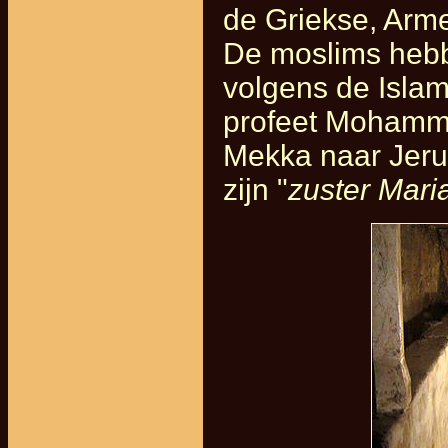
de Griekse, Arm
De moslims hebb
volgens de Islam
profeet Mohammed
Mekka naar Jeruz
zijn "
zuster Mari