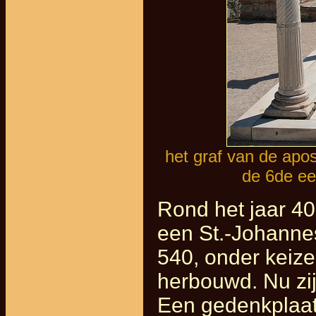
het graf van de apo
de 6de ee
Rond het jaar 40
een St.-Johannes
540, onder keize
herbouwd. Nu zij
Een gedenkplaat 