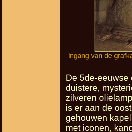
ingang van de grafka
De 5de-eeuwse o
duistere, myster
zilveren olielam
is er aan de oos
gehouwen kapel, 
met iconen, kan