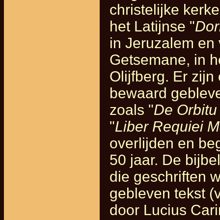
christelijke kerk
het Latijnse "
Dor
in Jeruzalem en
Getsemane, in he
Olijfberg. Er zij
bewaard gebleve
zoals "
De Orbitu
"
Liber Requiei M
overlijden en beg
50 jaar. De bijbe
die geschriften 
gebleven tekst (
door Lucius Cari