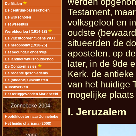
werden opgenom
De filialen
Testament, maar 
De centrum-basisscholen
De wijkscholen
volksgeloof en i
Het weeshuis
oudste (bewaard
Wereldoorlog I (1914-18)
De vluchtoorden tijdens WO I
situeerden de d
De heropbouw (1918-25)
apostelen, op de
Het secundair onderwijs
De landbouwhuishoudschool
later, in de 9de
De Congo-missies
Kerk, de antieke
De recente geschiedenis
De (onderwijs)inkomsten
van het huidige
Kunstwerken
mogelijke plaats 
Het teruggevonden Mariabeeld
I. Jeruzalem
Hoofdklooster naar Zonnebeke
Het huidig charisma (2008)