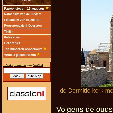
Patroonsfeest - 15 augustus
Namenlijst van de Zusters
Fotoalbum van de Zusters
Portrettengalerij Oversten
Tijdlijn
Publicaties
Het archief
Ten Bunderen wandelroute
Virtuele gebedsruimte
Zoek op deze site
met
FreeFind
de Dormitio kerk me
Volgens de oudste