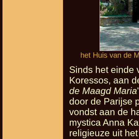
het Huis van de M
Sinds het einde
Koressos, aan de
de Maagd Maria
door de Parijse p
vondst aan de h
mystica Anna Ka
religieuze uit h