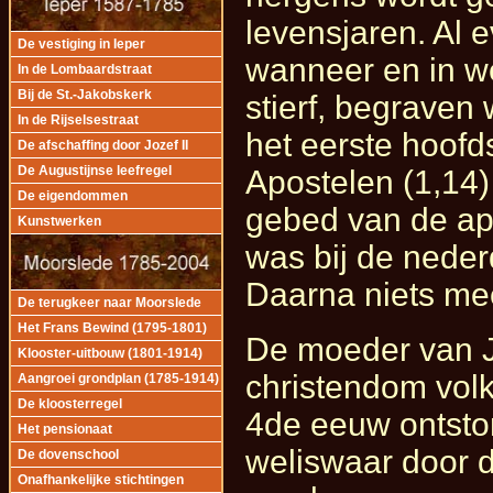
levensjaren. Al
De vestiging in Ieper
wanneer en in 
In de Lombaardstraat
Bij de St.-Jakobskerk
stierf, begraven
In de Rijselsestraat
het eerste hoof
De afschaffing door Jozef II
De Augustijnse leefregel
Apostelen (1,14) 
De eigendommen
gebed van de ap
Kunstwerken
was bij de neder
Daarna niets mee
De terugkeer naar Moorslede
Het Frans Bewind (1795-1801)
De moeder van Jez
Klooster-uitbouw (1801-1914)
christendom vol
Aangroei grondplan (1785-1914)
De kloosterregel
4de eeuw ontston
Het pensionaat
weliswaar door d
De dovenschool
Onafhankelijke stichtingen