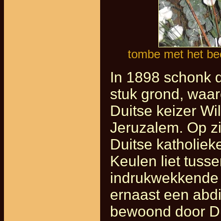
tombe met het bee
In 1898 schonk d
stuk grond, waar
Duitse keizer Wi
Jeruzalem. Op zi
Duitse katholiek
Keulen liet tuss
indrukwekkende 
ernaast een abdi
bewoond door Dui