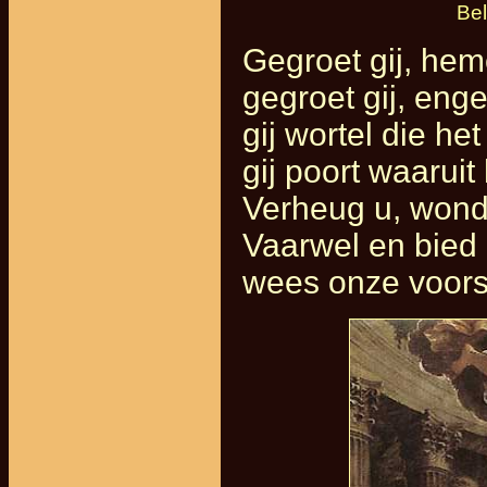
Bel
Gegroet gij, hem
gegroet gij, enge
gij wortel die he
gij poort waaruit 
Verheug u, won
Vaarwel en bied
wees onze voors