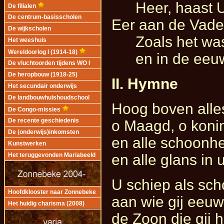
Heer, haast U m
De filialen
De centrum-basisscholen
Eer aan de Vader
De wijkscholen
Zoals het was i
Het weeshuis
Wereldoorlog I (1914-18)
en in de eeuwe
De vluchtoorden tijdens WO I
De heropbouw (1918-25)
II. Hymne
Het secundair onderwijs
De landbouwhuishoudschool
Hoog boven alles 
De Congo-missies
o Maagd, o konin
De recente geschiedenis
De (onderwijs)inkomsten
en alle schoonhe
Kunstwerken
en alle glans in 
Het teruggevonden Mariabeeld
U schiep als sc
Hoofdklooster naar Zonnebeke
aan wie gij eeuw
Het huidig charisma (2008)
de Zoon die gij h