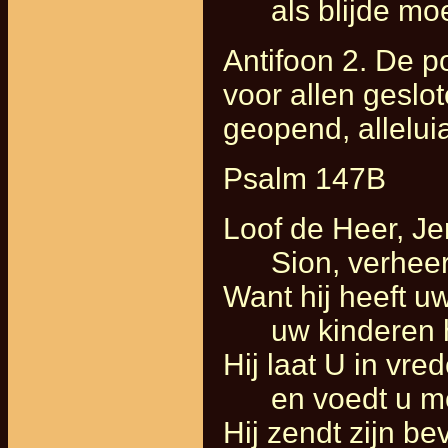
als blijde moe
Antifoon 2. De p
voor allen gesl
geopend, allelui
Psalm 147B
Loof de Heer, Je
Sion, verheerl
Want hij heeft u
uw kinderen hee
Hij laat U in vr
en voedt u me
Hij zendt zijn be