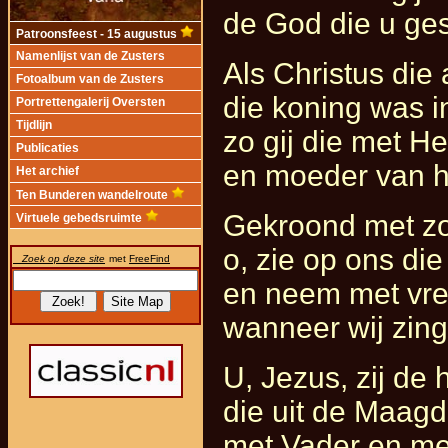
de God die u ge
Patroonsfeest - 15 augustus
Namenlijst van de Zusters
Als Christus die 
Fotoalbum van de Zusters
die koning was i
Portrettengalerij Oversten
Tijdlijn
zo gij die met H
Publicaties
en moeder van he
Het archief
Ten Bunderen wandelroute
Gekroond met zo
Virtuele gebedsruimte
o, zie op ons die
Zoek op deze site
met
FreeFind
en neem met vreu
wanneer wij zing
U, Jezus, zij de 
die uit de Maagd 
met Vader en me