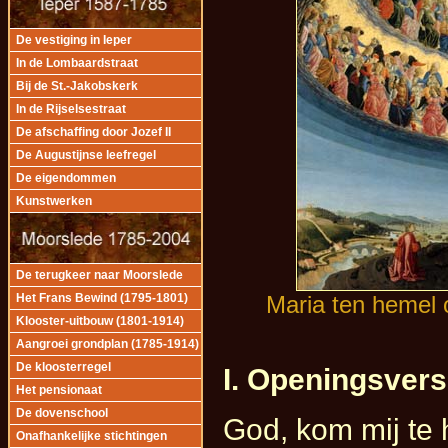
De vestiging in Ieper
In de Lombaardstraat
Bij de St.-Jakobskerk
In de Rijselsestraat
De afschaffing door Jozef II
De Augustijnse leefregel
De eigendommen
Kunstwerken
De terugkeer naar Moorslede
Maria ten hemel 
Het Frans Bewind (1795-1801)
Klooster-uitbouw (1801-1914)
Aangroei grondplan (1785-1914)
De kloosterregel
I. Openingsvers
Het pensionaat
De dovenschool
God, kom mij te 
Onafhankelijke stichtingen