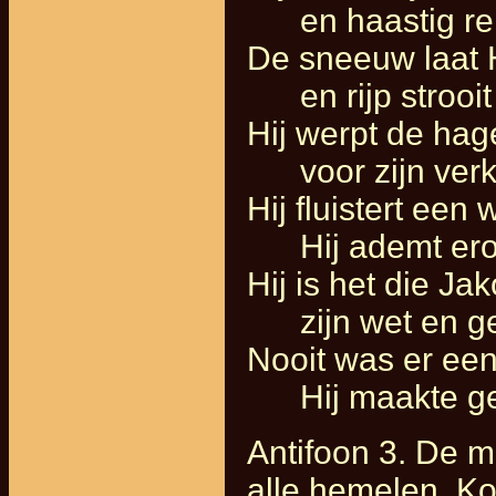
en haastig rept
De sneeuw laat H
en rijp strooit H
Hij werpt de hag
voor zijn verkill
Hij fluistert een
Hij ademt erop 
Hij is het die J
zijn wet en geb
Nooit was er een
Hij maakte gee
Antifoon 3. De 
alle hemelen. Kom