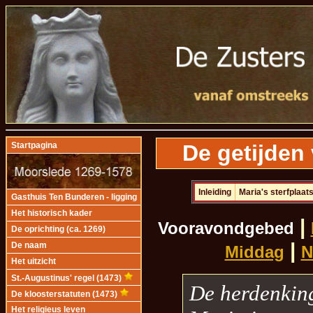
De getijden
Startpagina
Inleiding
Maria's sterfplaat
Gasthuis Ten Bunderen - ligging
Het historisch kader
|
Vooravondgebed
De oprichting (ca. 1269)
|
De naam
Middag
N
Het uitzicht
St.-Augustinus' regel (1473)
De herdenking
De kloosterstatuten (1473)
Het religieus leven