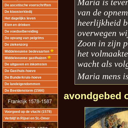
Maria is teve
De ascetische voorschriften
van de opnem
De kloosterkledij
Het dagelijks leven
heerlijkheid 
Eten en drinken
overwegen wi
De voedselbereiding
De opvang van pelgrims
Zoon in zijn 
De ziekenzorg
het volmaakte
Middeleeuwse bedevaarten
Middeleeuwse gasthuizen
wacht als vol
De uitgaven en inkomsten
De Gasthuis-hoeve
Maria mens i
De Bunderkruis-hoeve
De landeigendommen
De Beeldenstorm (1566)
avondgebed o
Voorgoed op de vlucht (1578)
Verblijf in Rijsel en St.-Omer