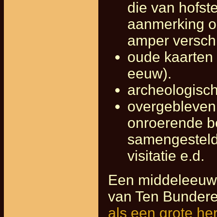
die van hofst
aanmerking om
amper verschi
oude kaarten 
eeuw).
archeologisc
overgebleven
onroerende be
samengesteld 
visitatie e.d.
Een middeleeuws 
van Ten Bundere
als een grote her