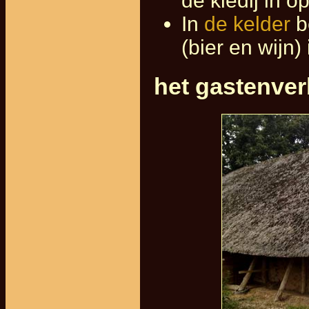
de kledij in o
In
de kelder
b
(bier en wijn)
het gastenverb