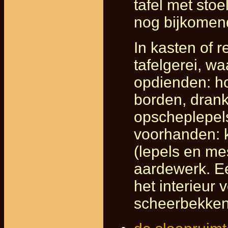
tafel met sto
nog bijkomend
In kasten of 
tafelgerei, w
opdienden: h
borden, dran
opscheplepels
voorhanden: 
(lepels en mes
aardewerk. E
het interieur 
scheerbekken