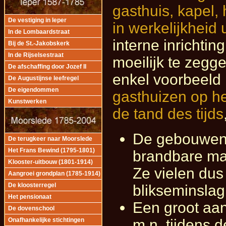
gasthuis, kapel,
De vestiging in Ieper
in werkelijkheid 
In de Lombaardstraat
interne inrichti
Bij de St.-Jakobskerk
In de Rijselsestraat
moeilijk te zegg
De afschaffing door Jozef II
enkel voorbeeld
De Augustijnse leefregel
De eigendommen
gasthuizen op he
Kunstwerken
de tand des tijds
De gebouwen
De terugkeer naar Moorslede
Het Frans Bewind (1795-1801)
brandbare mate
Klooster-uitbouw (1801-1914)
Ze vielen dus
Aangroei grondplan (1785-1914)
De kloosterregel
blikseminslag
Het pensionaat
Een groot aan
De dovenschool
m.n. tijdens 
Onafhankelijke stichtingen