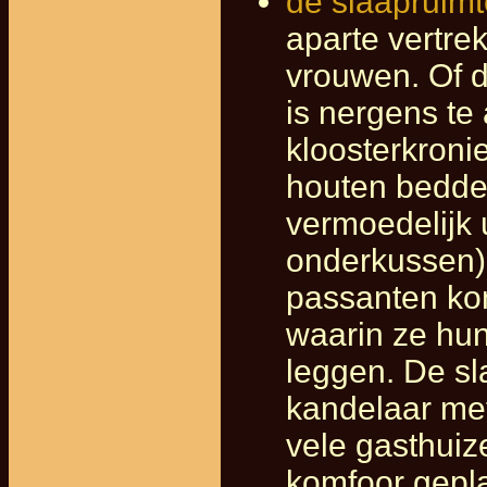
de slaapruimt
aparte vertr
vrouwen. Of d
is nergens te
kloosterkroni
houten bedde
vermoedelijk 
onderkussen),
passanten ko
waarin ze hun
leggen. De sl
kandelaar met
vele gasthui
komfoor gepla