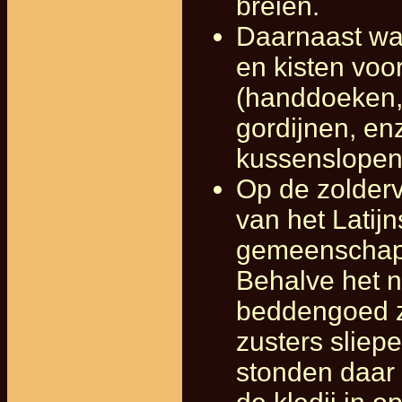
breien.
Daarnaast wa
en kisten voo
(handdoeken, 
gordijnen, en
kussenslopen)
Op de zolderv
van het Latij
gemeenschappe
Behalve het 
beddengoed z
zusters sliepe
stonden daar 