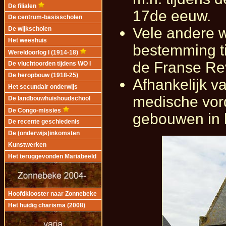
De filialen
17de eeuw.
De centrum-basisscholen
Vele andere 
De wijkscholen
Het weeshuis
bestemming ti
Wereldoorlog I (1914-18)
de Franse Rev
De vluchtoorden tijdens WO I
De heropbouw (1918-25)
Afhankelijk v
Het secundair onderwijs
medische vor
De landbouwhuishoudschool
De Congo-missies
gebouwen in l
De recente geschiedenis
De (onderwijs)inkomsten
Kunstwerken
Het teruggevonden Mariabeeld
Hoofdklooster naar Zonnebeke
Het huidig charisma (2008)