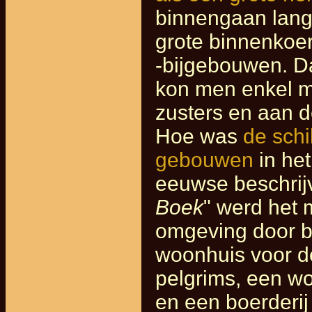
binnengaan lan
grote binnenkoe
-bijgebouwen. D
kon men enkel me
zusters en aan d
Hoe was
de schi
gebouwen
in he
eeuwse beschrijv
Boek
" werd het
omgeving door b
woonhuis voor d
pelgrims, een w
en een boerderij