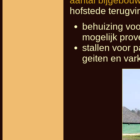
aantal bijgebou
hofstede terugvi
behuizing voo
mogelijk prov
stallen voor 
geiten en var