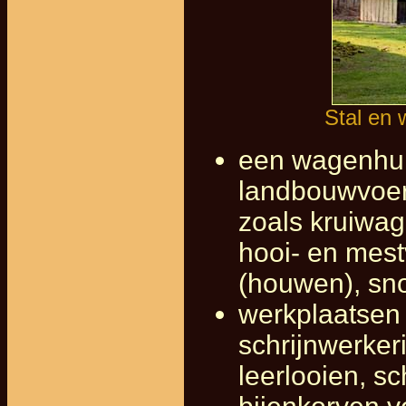
Stal en 
een wagenhuis
landbouwvoer
zoals kruiwag
hooi- en mes
(houwen), sno
werkplaatsen 
schrijnwerkeri
leerlooien, s