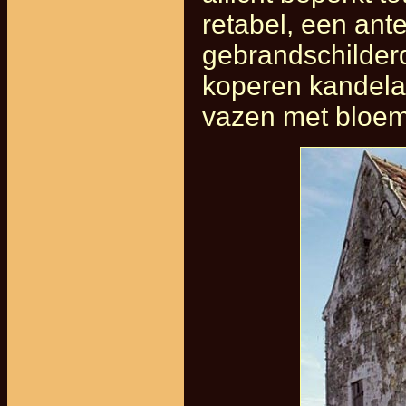
retabel, een ant
gebrandschilderd
koperen kandelaa
vazen met bloem