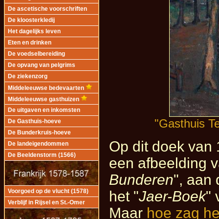
De ascetische voorschriften
De kloosterkledij
Het dagelijks leven
Eten en drinken
De voedselbereiding
De opvang van pelgrims
De ziekenzorg
Middeleeuwse bedevaarten
Middeleeuwse gasthuizen
De uitgaven en inkomsten
"Gasthuis T
De Gasthuis-hoeve
De Bunderkruis-hoeve
Op dit doek van
De landeigendommen
De Beeldenstorm (1566)
een afbeelding 
Bunderen
", aan
Voorgoed op de vlucht (1578)
het "
Jaer-Boek
" 
Verblijf in Rijsel en St.-Omer
Maar
hoe zag he