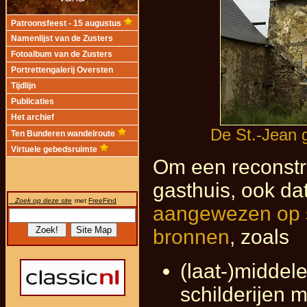
Patroonsfeest - 15 augustus
Namenlijst van de Zusters
Fotoalbum van de Zusters
Portrettengalerij Oversten
Tijdlijn
Publicaties
Het archief
De St.-Jean g
Ten Bunderen wandelroute
Virtuele gebedsruimte
Om een reconstr
gasthuis, ook da
Zoek op deze site
met
FreeFind
aangewezen op sc
bronnen
, zoals
(laat-)middel
schilderijen 