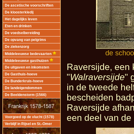
De ascetische voorschriften
De kloosterkledij
Het dagelijks leven
Eten en drinken
De voedselbereiding
De opvang van pelgrims
De ziekenzorg
de school
Middeleeuwse bedevaarten
Middeleeuwse gasthuizen
Raversijde, een 
De uitgaven en inkomsten
"
Walraversijde
" 
De Gasthuis-hoeve
De Bunderkruis-hoeve
in de tweede he
De landeigendommen
bescheiden badpl
De Beeldenstorm (1566)
Raversijde afhan
een deel van de
Voorgoed op de vlucht (1578)
Verblijf in Rijsel en St.-Omer