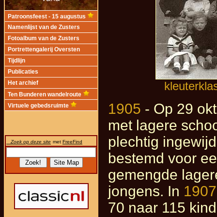
Patroonsfeest - 15 augustus
Namenlijst van de Zusters
Fotoalbum van de Zusters
Portrettengalerij Oversten
Tijdlijn
Publicaties
kleuterkla
Het archief
Ten Bunderen wandelroute
1905
- Op 29 okt
Virtuele gebedsruimte
met lagere scho
plechtig ingewijd
Zoek op deze site
met
FreeFind
bestemd voor ee
gemengde lagere
jongens. In
1907
70 naar 115 kind