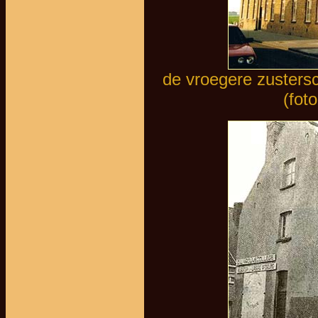
de vroegere zustersc
(fot