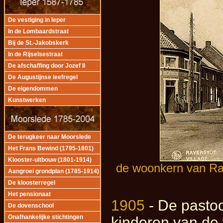
De vestiging in Ieper
In de Lombaardstraat
Bij de St.-Jakobskerk
In de Rijselsestraat
De afschaffing door Jozef II
De Augustijnse leefregel
De eigendommen
Kunstwerken
De terugkeer naar Moorslede
Het Frans Bewind (1795-1801)
Klooster-uitbouw (1801-1914)
de woonkern van Rav
Aangroei grondplan (1785-1914)
De kloosterregel
Het pensionaat
1905
- De pastoo
De dovenschool
Onafhankelijke stichtingen
kinderen van de 