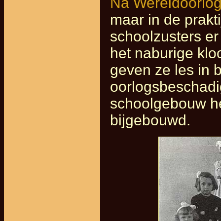
Na Wereldoorlog 
maar in de prakt
schoolzusters er
het naburige klo
geven ze les in 
oorlogsbeschadig
schoolgebouw he
bijgebouwd.