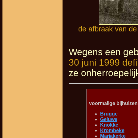
de afbraak van de 
Wegens een gebr
30 juni 1999 defin
ze onherroepelij
voormalige bijhuizen
Brugge
Geluwe
Knokke
Krombeke
Mariakerke