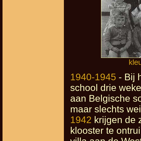
kle
1940-1945
- Bij 
school drie weke
aan Belgische so
maar slechts we
1942
krijgen de 
klooster te ontr