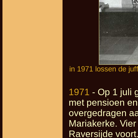
in 1971 lossen de ju
1971
- Op 1 juli 
met pensioen en 
overgedragen aa
Mariakerke. Vier
Raversijde voort