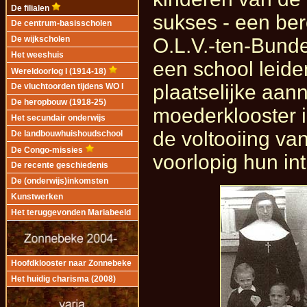
De filialen
sukses - een ber
De centrum-basisscholen
O.L.V.-ten-Bunde
De wijkscholen
Het weeshuis
een school leide
Wereldoorlog I (1914-18)
plaatselijke aa
De vluchtoorden tijdens WO I
De heropbouw (1918-25)
moederklooster i
Het secundair onderwijs
de voltooiing v
De landbouwhuishoudschool
De Congo-missies
voorlopig hun in
De recente geschiedenis
De (onderwijs)inkomsten
Kunstwerken
Het teruggevonden Mariabeeld
Hoofdklooster naar Zonnebeke
Het huidig charisma (2008)