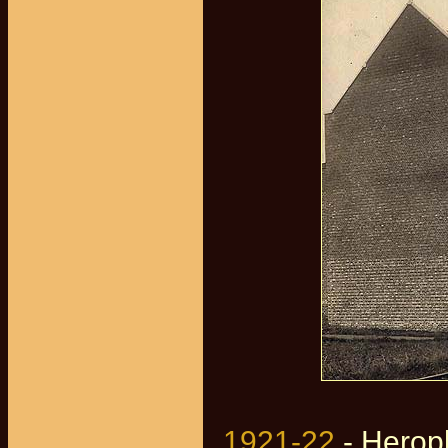
1921-22
- Herop