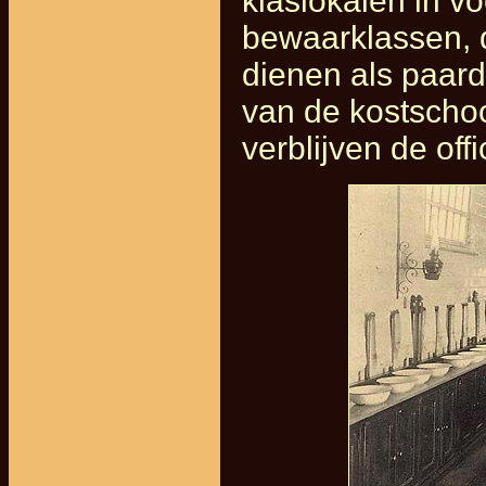
klaslokalen in v
bewaarklassen, 
dienen als paard
van de kostscho
verblijven
de off