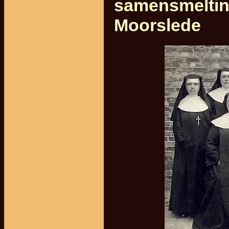
samensmeltin
Moorslede