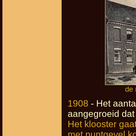
de 
1908
- Het aantal
aangegroeid dat
Het klooster gaa
met puntgevel ko