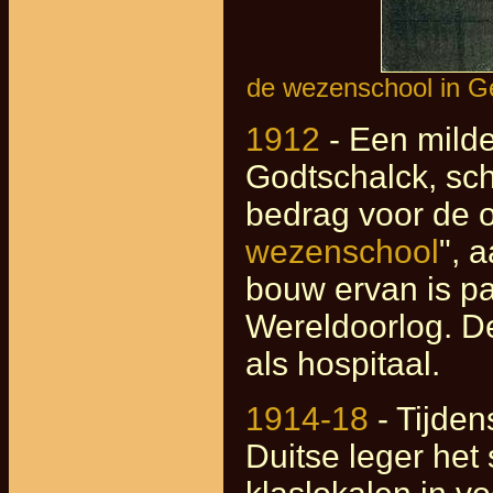
de wezenschool in Ge
1912
- Een milde
Godtschalck, sch
bedrag voor de o
wezenschool
", 
bouw ervan is pa
Wereldoorlog. De
als hospitaal.
1914-18
- Tijden
Duitse leger het