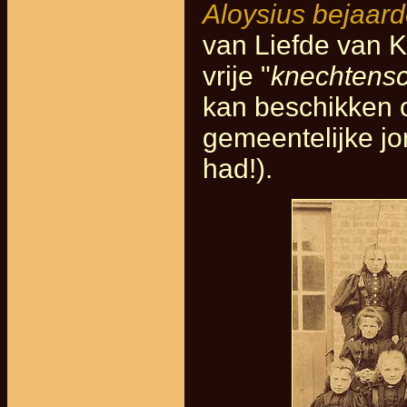
Aloysius bejaar
van Liefde van K
vrije "
knechtens
kan beschikken o
gemeentelijke jo
had!).