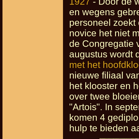
1927
- Door de w
en wegens gebre
personeel zoekt
novice het niet 
de Congregatie 
augustus wordt 
met het hoofdkl
nieuwe filiaal v
het klooster en 
over twee bloeie
"Artois". In sep
komen 4 gediplo
hulp te bieden a