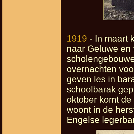
1919
- In maart 
naar Geluwe en t
scholengebouwen 
overnachten voor
geven les in bar
schoolbarak gepl
oktober komt de
woont in de herst
Engelse legerbar