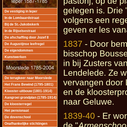
pastorij, op de 
gelegen is. Drie 
De vestiging in Ieper
volgens een rege
In de Lombaardstraat
Bij de St.-Jakobskerk
geven er les vana
In de Rijselsestraat
De afschaffing door Jozef II
1837
- Door bem
De Augustijnse leefregel
bisschop Boussen
De eigendommen
Kunstwerken
in bij Zusters va
Lendelede. Ze w
De terugkeer naar Moorslede
vervangen door 
Het Frans Bewind (1795-1801)
en de kloosterpro
Klooster-uitbouw (1801-1914)
Aangroei grondplan (1785-1914)
naar Geluwe.
De kloosterregel
Het pensionaat
1839-40
- Er wo
De dovenschool
de "
Armenschoo
Onafhankelijke stichtingen