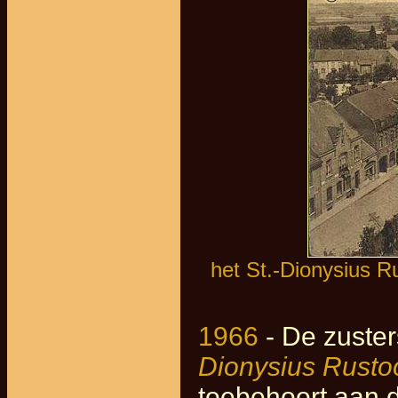
het St.-Dionysius Ru
1966
- De zuster
Dionysius Rusto
toebehoort aan