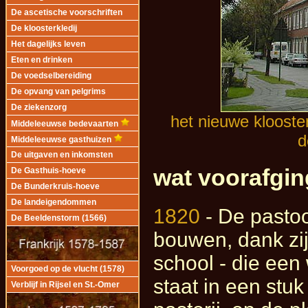
De ascetische voorschriften
De kloosterkledij
Het dagelijks leven
Eten en drinken
De voedselbereiding
De opvang van pelgrims
De ziekenzorg
het nieuwe klooste
Middeleeuwse bedevaarten
d
Middeleeuwse gasthuizen
De uitgaven en inkomsten
wat voorafging
De Gasthuis-hoeve
De Bunderkruis-hoeve
De landeigendommen
1820
- De pastoo
De Beeldenstorm (1566)
bouwen, dank zij
school - die een
Voorgoed op de vlucht (1578)
staat in een stuk
Verblijf in Rijsel en St.-Omer