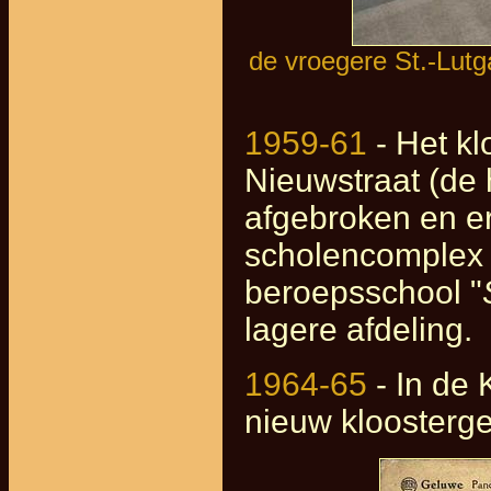
de vroegere St.-Lutga
1959-61
- Het kl
Nieuwstraat (de 
afgebroken en er
scholencomplex i
beroepsschool "
lagere afdeling.
1964-65
- In de 
nieuw kloosterg