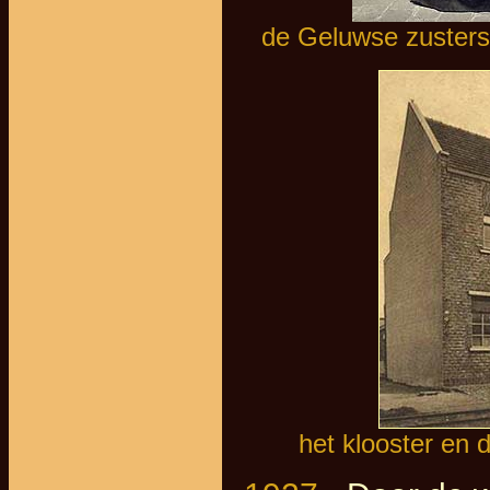
de Geluwse zusters 
het klooster en