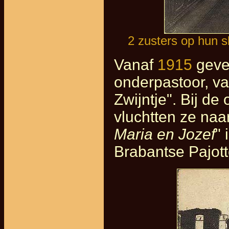
2 zusters op hun s
Vanaf
1915
geven
onderpastoor, van 
Zwijntje". Bij d
vluchtten ze naar
Maria en Jozef
" 
Brabantse Pajott