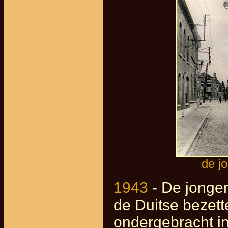
de j
1943
- De jonge
de Duitse bezett
ondergebracht in