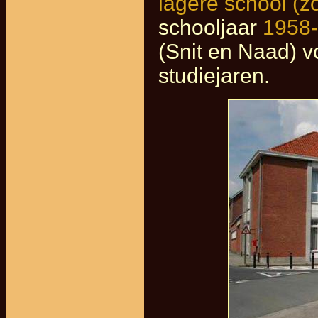
lagere school (z
schooljaar
1958
(Snit en Naad) v
studiejaren.