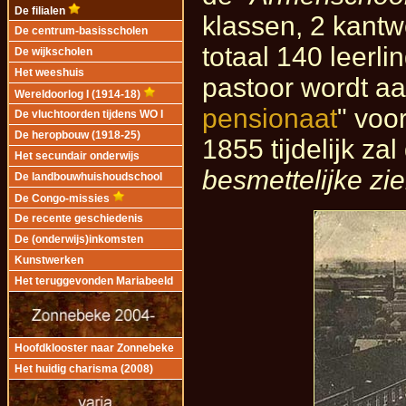
De filialen
klassen, 2 kantw
De centrum-basisscholen
totaal 140 leerl
De wijkscholen
Het weeshuis
pastoor wordt aa
Wereldoorlog I (1914-18)
pensionaat
" voo
De vluchtoorden tijdens WO I
De heropbouw (1918-25)
1855 tijdelijk zal
Het secundair onderwijs
besmettelijke zi
De landbouwhuishoudschool
De Congo-missies
De recente geschiedenis
De (onderwijs)inkomsten
Kunstwerken
Het teruggevonden Mariabeeld
Hoofdklooster naar Zonnebeke
Het huidig charisma (2008)