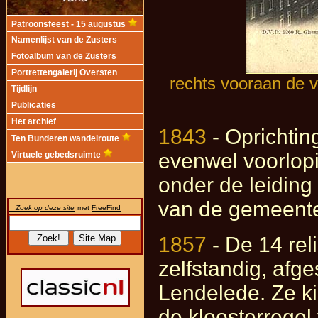
Patroonsfeest - 15 augustus
Namenlijst van de Zusters
Fotoalbum van de Zusters
Portrettengalerij Oversten
rechts vooraan de v
Tijdlijn
Publicaties
Het archief
1843
- Oprichtin
Ten Bunderen wandelroute
evenwel voorlopi
Virtuele gebedsruimte
onder de leiding 
van de gemeentel
Zoek op deze site
met
FreeFind
1857
- De 14 rel
zelfstandig, afg
Lendelede. Ze ki
de kloosterregel