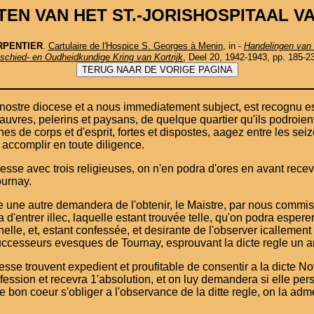
EN VAN HET ST.-JORISHOSPITAAL VA
RPENTIER
.
Cartulaire de l'Hospice S. Georges à Menin
, in -
Handelingen van 
schied- en Oudheidkundige Kring van Kortrijk
, Deel 20, 1942-1943, pp. 185-23
e nostre diocese et a nous immediatement subject, est recognu e
a pauvres, pelerins et paysans, de quelque quartier qu'ils podroi
ines de corps et d'esprit, fortes et dispostes, aagez entre les se
t accomplir en toute diligence.
sse avec trois religieuses, on n'en podra d'ores en avant rece
urnay.
 une autre demandera de l'obtenir, le Maistre, par nous commis,
d'entrer illec, laquelle estant trouvée telle, qu'on podra esperer 
elle, et, estant confessée, et desirante de l'observer icallemen
uccesseurs evesques de Tournay, esprouvant la dicte regle un a
stresse trouvent expedient et proufitable de consentir a la dicte 
fession et recevra 1'absolution, et on luy demandera si elle pers
e de bon coeur s'obliger a l'observance de la ditte regle, on la ad