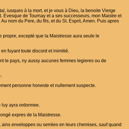
, iusques à la mort, et je vous à Dieu, la benoite Vierge
u N. Evesque de Tournay et a ses successeurs, mon Maistre et
 Au nom du Pere, du fils, et du St. Esprit, Amen. Puis apres
e propre, excepté que la Maistresse aura seule le
n fuyant toute discord et inimitié.
nt le pays, ny aussy aucunes femmes legieres ou de
.
trement personne honeste et nullement suspecte.
e luy ayra ordonnee.
congé expres de la Maistresse.
lle, ains enveloppes ou serrées en leurs chemises, sauf quand