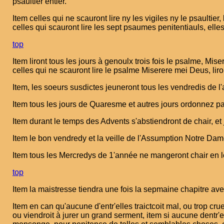
psaultier entier.
Item celles qui ne scauront lire ny les vigiles ny le psaultier
celles qui scauront lire les sept psaumes penitentiauls, elles 
top
Item liront tous les jours à genoulx trois fois le psalme, Mis
celles qui ne scauront lire le psalme Miserere mei Deus, liro
Item, les soeurs susdictes jeuneront tous les vendredis de l
Item tous les jours de Quaresme et autres jours ordonnez par
Item durant le temps des Advents s'abstiendront de chair, e
Item le bon vendredy et la veille de l'Assumption Notre Dame
Item tous les Mercredys de 1'année ne mangeront chair en le
top
Item la maistresse tiendra une fois la sepmaine chapitre aver 
Item en can qu'aucune d'entr'elles traictcoit mal, ou trop cr
ou viendroit à jurer un grand serment, item si aucune dentr'