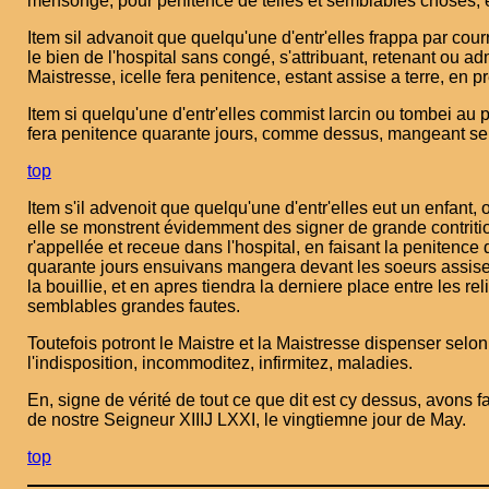
mensonge, pour penitence de telles et semblables choses, el
Item sil advanoit que quelqu'une d'entr'elles frappa par courr
le bien de l'hospital sans congé, s'attribuant, retenant ou a
Maistresse, icelle fera penitence, estant assise a terre, en
Item si quelqu'une d'entr'elles commist larcin ou tombei au p
fera penitence quarante jours, comme dessus, mangeant seu
top
Item s'il advenoit que quelqu'une d'entr'elles eut un enfant, o
elle se monstrent évidemment des signer de grande contrition
r'appellée et receue dans l'hospital, en faisant la penitence 
quarante jours ensuivans mangera devant les soeurs assise a
la bouillie, et en apres tiendra la derniere place entre les 
semblables grandes fautes.
Toutefois potront le Maistre et la Maistresse dispenser selon
l'indisposition, incommoditez, infirmitez, maladies.
En, signe de vérité de tout ce que dit est cy dessus, avons f
de nostre Seigneur XIIIJ LXXI, le vingtiemne jour de May.
top