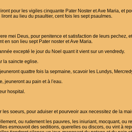
, liront pour les vigiles cinquante Pater Noster et Ave Maria, et p
liront au lieu du psaultier, cent fois les sept psaulmes.
erere mei Deus, pour penitence et satisfaction de leurs pechez, et
nt en son lieu sept Pater noster et Ave Maria.
'année excepté le jour du Noel quant it vient sur un vendredy.
 la saincte eglise.
t jeuneront quattre fois la sepmaine, scavoir les Lundys, Mercre
, jeuneront au pain et à l'eau.
ur hospital.
les soeurs, pour aduiser et pourveoir aux necessitez de la maison
uellement, ou rudement les pauvres, les iniuriant, mocquant, ou re
elles esmouvoit des seditions, querelles ou discors, ou vint à re