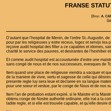
FRANSE STATUT
(
Bron:
A. CA
Ge
D'autant que l'hospital de Menin, de l'ordre St.-Augustin, d
pour par les religieuses y estre receus, logez et servijs le
reçoive audit hospital des filler a ce capables et idoines, sa
charité le service des pauvres, et desirantes de l'hexhiber e
Et comme audit hospital est accoustumée d'estre une maistre
sans congé de nous et de nos successeurs, evesques de To
Item quand une place de religieuse viendra a vacquer et que
de la maniere de vivre, vertu et sagesse de celle qui désirera 
presente regle luy sera leue et declaree en sa langue matern
pour une soeur et vestue, par le conge de Nous et de nos s
Item l'an de probation estant expiré, si le Maistre et la Mai
obtenu conge de Nostre authorité ordinaire, elle irat a la con
ladite regle, et si elle est trouvée capable, et qu'elle desir