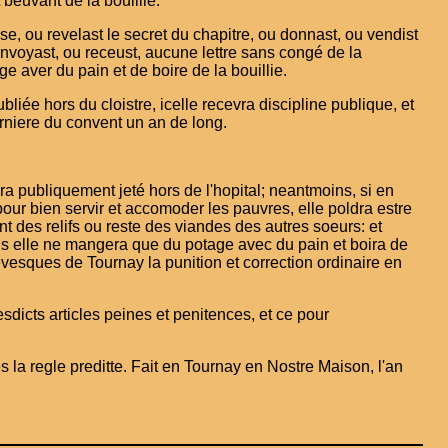
beuvant de la bouillie.
sse, ou revelast le secret du chapitre, ou donnast, ou vendist
 envoyast, ou receust, aucune lettre sans congé de la
e aver du pain et de boire de la bouillie.
liée hors du cloistre, icelle recevra discipline publique, et
rniere du convent un an de long.
sera publiquement jeté hors de l'hopital; neantmoins, si en
pour bien servir et accomoder les pauvres, elle poldra estre
ant des relifs ou reste des viandes des autres soeurs: et
els elle ne mangera que du potage avec du pain et boira de
 evesques de Tournay la punition et correction ordinaire en
sdicts articles peines et penitences, et ce pour
s la regle preditte. Fait en Tournay en Nostre Maison, l'an