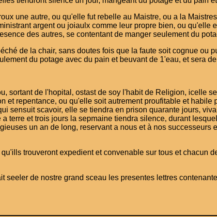
les tiendront silence un jour, mangeant du potage et du pain et 
oux une autre, ou qu'elle fut rebelle au Maistre, ou a la Maistre
dministrant argent ou joiaulx comme leur propre bien, ou qu'elle
 presence des autres, se contentant de manger seulement du potag
éché de la chair, sans doutes fois que la faute soit cognue ou pub
lement du potage avec du pain et beuvant de 1'eau, et sera de
u, sortant de l'hopital, ostast de soy l'habit de Religion, icelle 
 et repentance, ou qu'elle soit autrement proufitable et habile 
qui sensuit scavoir, elle se tiendra en prison quarante jours, viv
 terre et trois jours la sepmaine tiendra silence, durant lesqu
religieuses un an de long, reservant a nous et à nos successeurs
 qu'ills trouveront expedient et convenable sur tous et chacun de
ait seeler de nostre grand sceau les presentes lettres contenante