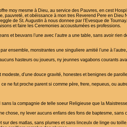
offre moy mesme à Dieu, au service des Pauvres, en cest Hospital
uelle, pauvreté, et obéissance à mon tres Reverend Pere en Die
a reggle de St. Augustin à nous donnee par l'Evesque de Tournay.
oraisons et faire les Ceremonies accoustumées es professions.
ns et beuvans l'une avec l'autre a une table, sans avoir rien d
ar ensemble, monstrantes une singuliere amitié l'une à l'autre, e
 aucuns hasteurs ou joueurs, ny jeunnes vagabons courants ava
t modeste, d'une douce gravité, honestes et benignes de parolle
si ce ne fut proche parent si comme père, frere, nepueus, ou au
tal sans la compagnie de telle soeur Religieuse que la Maistress
cune chose, ny lever aucuns enfans des fons de baptesme, sans 
, et sur des matlas, sans plumes et sans linceulx de linge ou toi