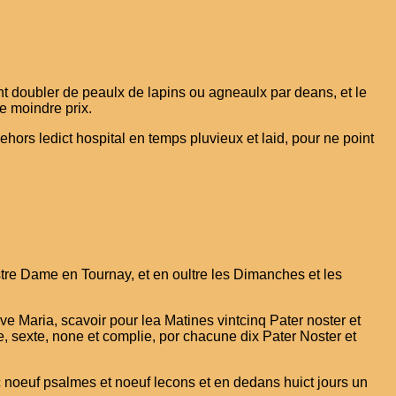
ont doubler de peaulx de lapins ou agneaulx par deans, et le
e moindre prix.
dehors ledict hospital en temps pluvieux et laid, pour ne point
stre Dame en Tournay, et en oultre les Dimanches et les
 Ave Maria, scavoir pour lea Matines vintcinq Pater noster et
ce, sexte, none et complie, por chacune dix Pater Noster et
ec noeuf psalmes et noeuf lecons et en dedans huict jours un