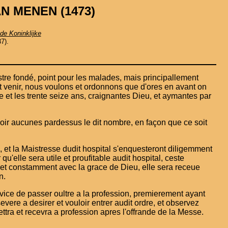
N MENEN (1473)
de Koninklijke
7).
stre fondé, point pour les malades, mais principallement
ent venir, nous voulons et ordonnons que d'ores en avant on
ize et les trente seize ans, craignantes Dieu, et aymantes par
voir aucunes pardessus le dit nombre, en façon que ce soit
 et la Maistresse dudit hospital s'enquesteront diligemment
qu'elle sera utile et proufitable audit hospital, ceste
t et constamment avec la grace de Dieu, elle sera receue
n.
Novice de passer oultre a la profession, premierement ayant
evere a desirer et vouloir entrer audit ordre, et observez
mettra et recevra a profession apres l'offrande de la Messe.