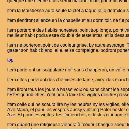
quelque une d'entre elles seroit malade; mais podront avoir
Item la Maistresse aura seule la clef a laquelle le dormitoir 
Item tiendront silence en la chapelle et au dormitoir, ne fut
Item porteront des habits honestes, point trop longs, point 
meilleur habit podra estre doublé de testelettes, et la des
Item ne porteront point de couleur grise, by autre estrange. T
gaster son habit blanq, elle, et sa compaigne, podront port
top
Item porteront un scapulaire noir sans chapperon, un voile 
Item elles porteront des chemises de laine, avec des manches
Item liront tous les jours a basse voix ou sans chant lea s
festes quand elles n'ont rien à faire lea vigiles des trespa
Item celle qui ne scaura lire ny les heures ny les vigiles, el
Ave Maria, et pour les vespres aussy vintcinq Pater noster et
Ave. Et pour les vigiles. les Dimenches et festes cinqaunte 
Item quand une religieuse viendra à mourir chasque soeur lir