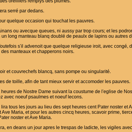
 des oreilliers remplys des plumes.
sera serré par dedans.
 pour quelque occasion qui touchat les pauvres.
trainans ou avecque queues, ni aussy par trop cours; et les podr
sus un long manteau blanq doublé de peaulx de lapins ou autres d
outefois s'il advenoit que quelque religieuse iroit, avec congé, 
er des manteaux et chapperons noirs.
noir et couvrechefs blancq, sans pompe ou singularité.
 de toille, afin de tant mieux servir et accomoder les pauvres.
ept heures de Nostre Dame suivant la coustume de l'eglise de No
ssez avec noeuf psaulmes et noeuf lecons.
le lira tous les jours au lieu des sept heures cent Pater noster et
 Ave Maria, et pour les autres cincq heures, scavoir prime, tier
Pater noster et Ave Maria.
a, en deans un jour apres le trespas de ladicte, les vigiles av