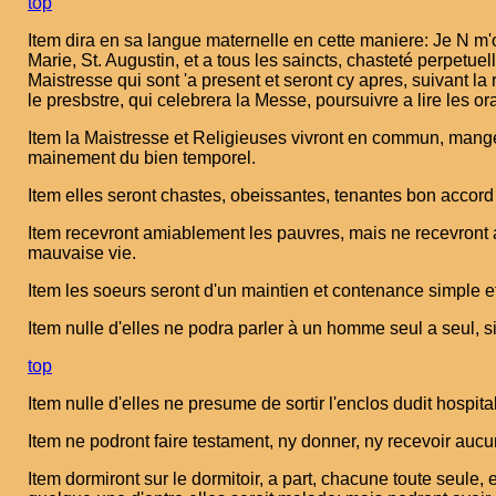
top
Item dira en sa langue maternelle en cette maniere: Je N m'
Marie, St. Augustin, et a tous les saincts, chasteté perpet
Maistresse qui sont 'a present et seront cy apres, suivant l
le presbstre, qui celebrera la Messe, poursuivre a lire les 
Item la Maistresse et Religieuses vivront en commun, mangea
mainement du bien temporel.
Item elles seront chastes, obeissantes, tenantes bon accord p
Item recevront amiablement les pauvres, mais ne recevront
mauvaise vie.
Item les soeurs seront d'un maintien et contenance simple e
Item nulle d'elles ne podra parler à un homme seul a seul, 
top
Item nulle d'elles ne presume de sortir l'enclos dudit hospi
Item ne podront faire testament, ny donner, ny recevoir au
Item dormiront sur le dormitoir, a part, chacune toute seule