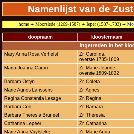
Namenlijst van de Zus
home
Moorslede (1269-1587)
Ieper (1587-1783)
Moo
doopnaam
kloosternaam
ingetreden in het klo
Mary Anna Rosa Verhelst
Zr. Carolina,
overste 1785-1809
Maria-Joanna Caron
Zr. Marie-Jeanne,
overste 1809-1822
Barbara Ostyn
Zr. Coleta
Marie Agnes Lanssens
Zr. Agnes
Regina Constantia Lesage
Zr. Regina
Barbara Cool
Zr. Barbara
Barbara Theresia Bruneel
Zr. Theresia
Catharina Lepeer
Zr. Catharina
Marie Anna Vuylsteke
Zr. Marie Anna