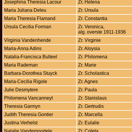
Josephina Theresia Lacour
Zr. Helena
Maria Juliana Deleu
Zr. Ursula
Maria Theresia Flamand
Zr. Constantia
Ursula Cecilia Forman
Zr. Veronica,
alg. overste 1911-1936
Virginia Vandenhende
Zr. Virginie
Maria-Anna Adins
Zr. Aloysia
Natalia-Francisca Bulteel
Zr. Philomena
Maria Rademan
Zr. Marie
Barbara-Dorothea Stuyck
Zr. Scholastica
Maria-Cecilia Rigole
Zr. Agnes
Julie Desmytere
Zr. Paula
Philomena Vancanneyt
Zr. Stanislaus
Theresia Garmyn
Zr. Gertrudis
Judith Theresia Gontier
Zr. Marcella
Justina Verhelst
Zr. Eulalie
Natalie Vandemoortele
Zr. Coleta