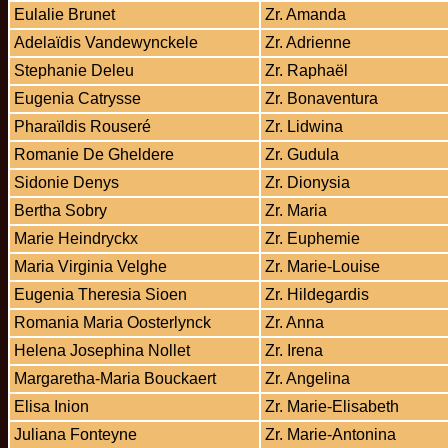
Eulalie Brunet
Zr. Amanda
Adelaïdis Vandewynckele
Zr. Adrienne
Stephanie Deleu
Zr. Raphaël
Eugenia Catrysse
Zr. Bonaventura
Pharaïldis Rouseré
Zr. Lidwina
Romanie De Gheldere
Zr. Gudula
Sidonie Denys
Zr. Dionysia
Bertha Sobry
Zr. Maria
Marie Heindryckx
Zr. Euphemie
Maria Virginia Velghe
Zr. Marie-Louise
Eugenia Theresia Sioen
Zr. Hildegardis
Romania Maria Oosterlynck
Zr. Anna
Helena Josephina Nollet
Zr. Irena
Margaretha-Maria Bouckaert
Zr. Angelina
Elisa Inion
Zr. Marie-Elisabeth
Juliana Fonteyne
Zr. Marie-Antonina