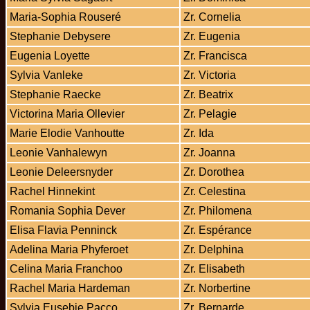
Maria-Sophia Rouseré
Zr. Cornelia
Stephanie Debysere
Zr. Eugenia
Eugenia Loyette
Zr. Francisca
Sylvia Vanleke
Zr. Victoria
Stephanie Raecke
Zr. Beatrix
Victorina Maria Ollevier
Zr. Pelagie
Marie Elodie Vanhoutte
Zr. Ida
Leonie Vanhalewyn
Zr. Joanna
Leonie Deleersnyder
Zr. Dorothea
Rachel Hinnekint
Zr. Celestina
Romania Sophia Dever
Zr. Philomena
Elisa Flavia Penninck
Zr. Espérance
Adelina Maria Phyferoet
Zr. Delphina
Celina Maria Franchoo
Zr. Elisabeth
Rachel Maria Hardeman
Zr. Norbertine
Sylvia Eusebie Pacco
Zr. Bernarde