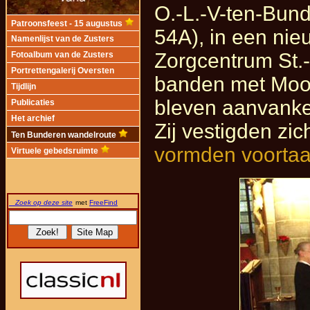
O.-L.-V-ten-Bun
Patroonsfeest - 15 augustus
54A), in een nie
Namenlijst van de Zusters
Zorgcentrum St.-
Fotoalbum van de Zusters
Portrettengalerij Oversten
banden met Moor
Tijdlijn
bleven aanvankel
Publicaties
Het archief
Zij vestigden zi
Ten Bunderen wandelroute
vormden voortaan
Virtuele gebedsruimte
Zoek op deze site
met
FreeFind