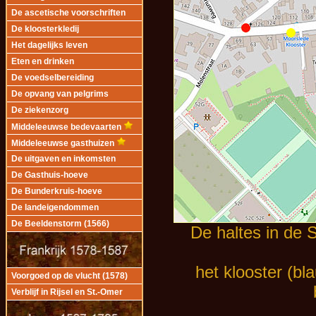
De ascetische voorschriften
De kloosterkledij
Het dagelijks leven
Eten en drinken
De voedselbereiding
De opvang van pelgrims
De ziekenzorg
Middeleeuwse bedevaarten
Middeleeuwse gasthuizen
De uitgaven en inkomsten
De Gasthuis-hoeve
De Bunderkruis-hoeve
De landeigendommen
De Beeldenstorm (1566)
De haltes in de S
het klooster (bl
Voorgoed op de vlucht (1578)
Verblijf in Rijsel en St.-Omer