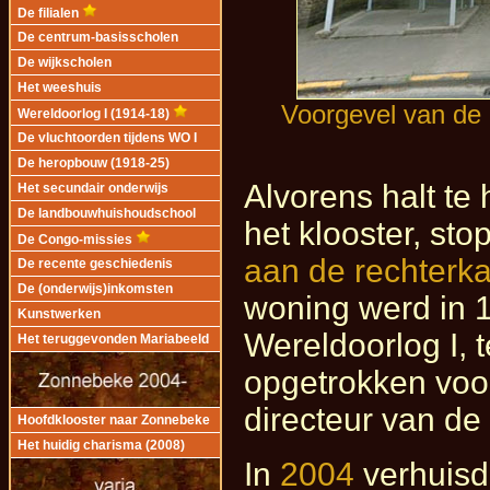
De filialen
De centrum-basisscholen
De wijkscholen
Het weeshuis
Voorgevel van de 
Wereldoorlog I (1914-18)
De vluchtoorden tijdens WO I
De heropbouw (1918-25)
Alvorens halt te
Het secundair onderwijs
De landbouwhuishoudschool
het klooster, st
De Congo-missies
aan de rechterkan
De recente geschiedenis
De (onderwijs)inkomsten
woning werd in 
Kunstwerken
Wereldoorlog I, 
Het teruggevonden Mariabeeld
opgetrokken voo
directeur van de
Hoofdklooster naar Zonnebeke
Het huidig charisma (2008)
In
2004
verhuisd