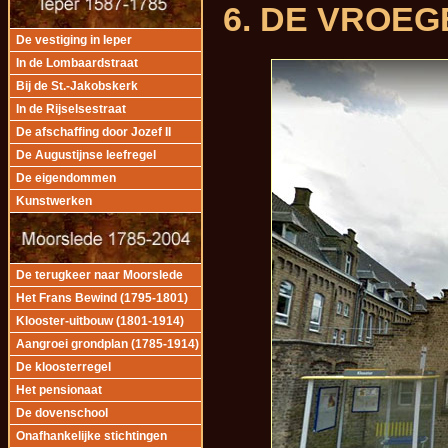
6. DE VROE
De vestiging in Ieper
In de Lombaardstraat
Bij de St.-Jakobskerk
In de Rijselsestraat
De afschaffing door Jozef II
De Augustijnse leefregel
De eigendommen
Kunstwerken
De terugkeer naar Moorslede
Het Frans Bewind (1795-1801)
Klooster-uitbouw (1801-1914)
Aangroei grondplan (1785-1914)
De kloosterregel
Het pensionaat
De dovenschool
Onafhankelijke stichtingen