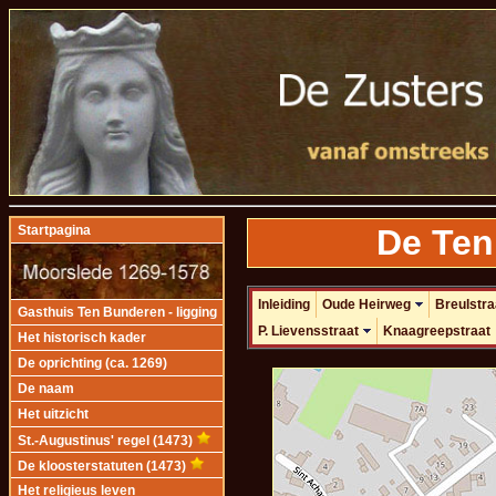
De Ten
Startpagina
Inleiding
Oude Heirweg
Breulstra
Gasthuis Ten Bunderen - ligging
P. Lievensstraat
Knaagreepstraat
Het historisch kader
De oprichting (ca. 1269)
De naam
Het uitzicht
St.-Augustinus' regel (1473)
De kloosterstatuten (1473)
Het religieus leven