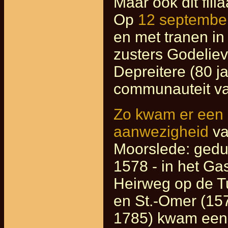
Maar ook dit fili
Op
12 septembe
en met tranen in
zusters Godeliev
Depreitere (80 j
communauteit va
Zo kwam er een 
aanwezigheid
va
Moorslede: gedu
1578 - in het G
Heirweg op de Tu
en St.-Omer (157
1785) kwam een 