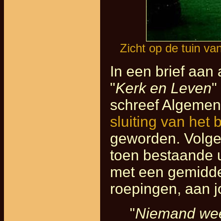
Zicht op de tuin va
In een brief aan
"
Kerk en Leven
"
schreef Algemen
sluiting van het
geworden. Volge
toen bestaande u
met een gemiddel
roepingen, aan j
"
Niemand weet