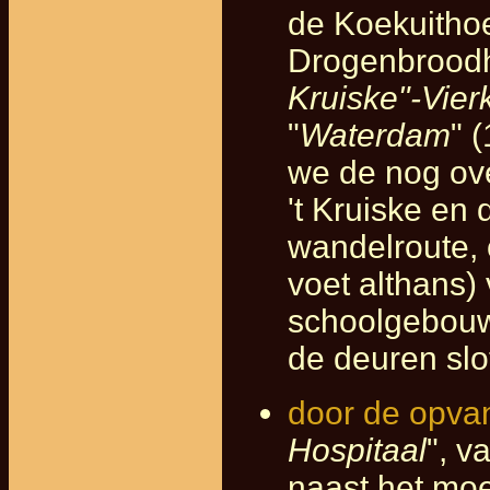
de Koekuitho
Drogenbroodho
Kruiske"-Vier
"
Waterdam
" 
we de nog ov
't Kruiske en 
wandelroute, 
voet althans)
schoolgebouw
de deuren slo
door de opva
Hospitaal
", v
naast het mo