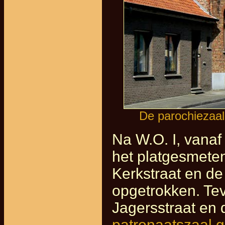
De parochiezaal
Na W.O. I, vanaf
het platgesmeten
Kerkstraat en de
opgetrokken. Te
Jagersstraat en 
patronaatszaal 