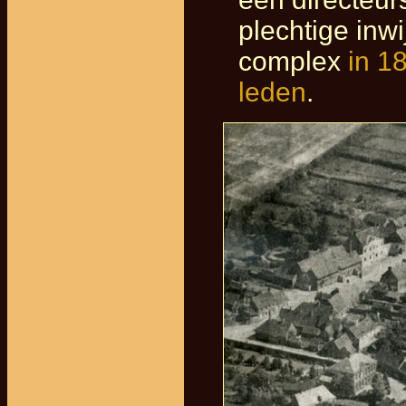
plechtige inw
complex
in 1
leden
.