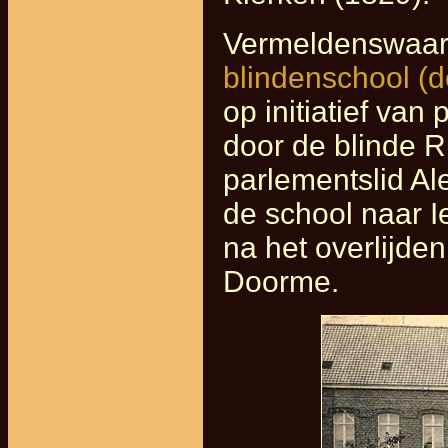
Vermeldenswaard
blindenschool (d
op initiatief van
door de blinde 
parlementslid A
de school naar Ie
na het overlijden
Doorme.