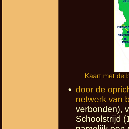
Kaart met de b
door de opric
netwerk van b
verbonden), v
Schoolstrijd 
namelijk een s