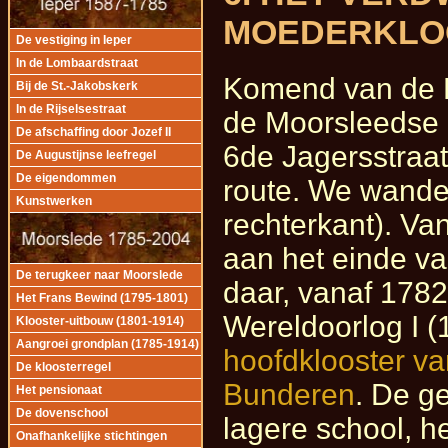
MOEDERKLO
De vestiging in Ieper
In de Lombaardstraat
Komend van de Br
Bij de St.-Jakobskerk
In de Rijselsestraat
de Moorsleedse M
De afschaffing door Jozef II
6de Jagersstraat
De Augustijnse leefregel
De eigendommen
route. We wandel
Kunstwerken
rechterkant). Va
aan het einde va
De terugkeer naar Moorslede
daar, vanaf 1782 
Het Frans Bewind (1795-1801)
Wereldoorlog I 
Klooster-uitbouw (1801-1914)
Aangroei grondplan (1785-1914)
hoofdklooster va
De kloosterregel
Bunderen
. De g
Het pensionaat
De dovenschool
lagere school, h
Onafhankelijke stichtingen