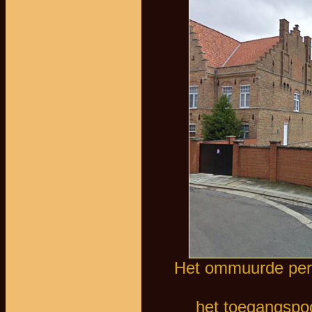
Het ommuurde perce
het toegangspoo