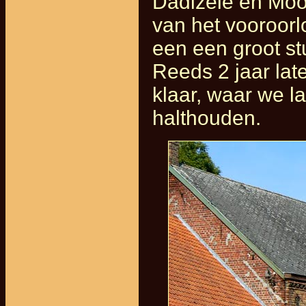
Dadizele en Moor
van het vooroorlo
een een groot stu
Reeds 2 jaar lat
klaar, waar we la
halthouden.