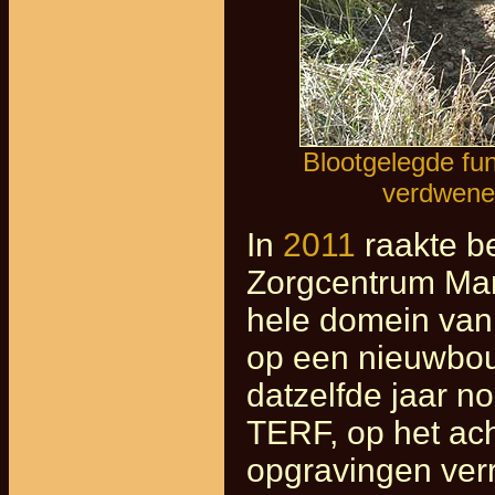
Blootgelegde fu
verdwenen
In
2011
raakte b
Zorgcentrum Mar
hele domein van
op een nieuwbou
datzelfde jaar n
TERF, op het ach
opgravingen verr