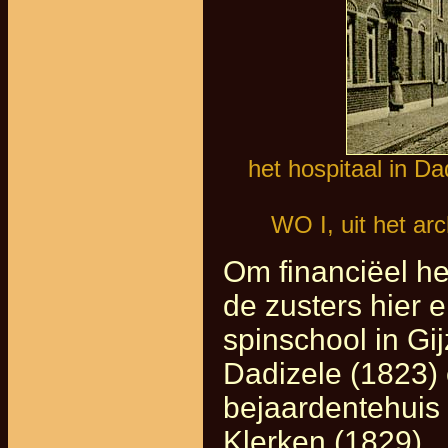
het hospitaal in D
WO I, uit het ar
Om financiëel he
de zusters hier 
spinschool in Gi
Dadizele (1823) 
bejaardentehuis 
Klerken (1829).