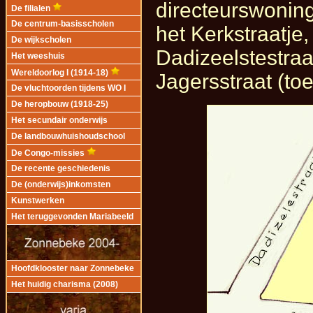
directeurswonin
De filialen
De centrum-basisscholen
het Kerkstraatje,
De wijkscholen
Dadizeelstestraa
Het weeshuis
Wereldoorlog I (1914-18)
Jagersstraat (toe
De vluchtoorden tijdens WO I
De heropbouw (1918-25)
Het secundair onderwijs
De landbouwhuishoudschool
De Congo-missies
De recente geschiedenis
De (onderwijs)inkomsten
Kunstwerken
Het teruggevonden Mariabeeld
Hoofdklooster naar Zonnebeke
Het huidig charisma (2008)