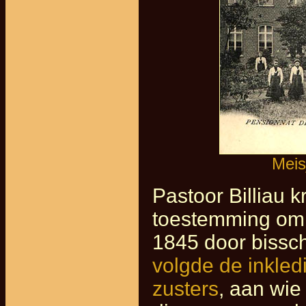
Meis
Pastoor Billiau 
toestemming om 
1845 door bissc
volgde de inkled
zusters
, aan wie