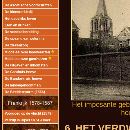
De ascetische voorschriften
De kloosterkledij
Het dagelijks leven
Eten en drinken
De voedselbereiding
De opvang van pelgrims
De ziekenzorg
Middeleeuwse bedevaarten
Middeleeuwse gasthuizen
De uitgaven en inkomsten
De Gasthuis-hoeve
De Bunderkruis-hoeve
De landeigendommen
De Beeldenstorm (1566)
Het imposante ge
ho
Voorgoed op de vlucht (1578)
Verblijf in Rijsel en St.-Omer
6. HET VER