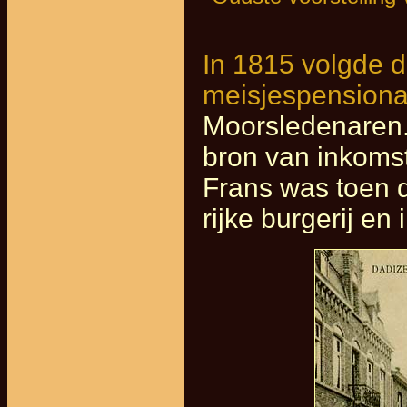
In 1815 volgde d
meisjespensiona
Moorsledenaren.
bron van inkomst
Frans was toen de
rijke burgerij en i