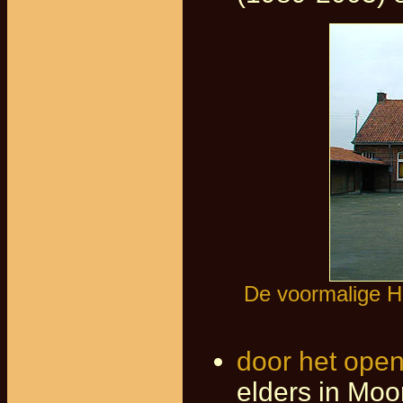
De voormalige H.
door het ope
elders in Moo