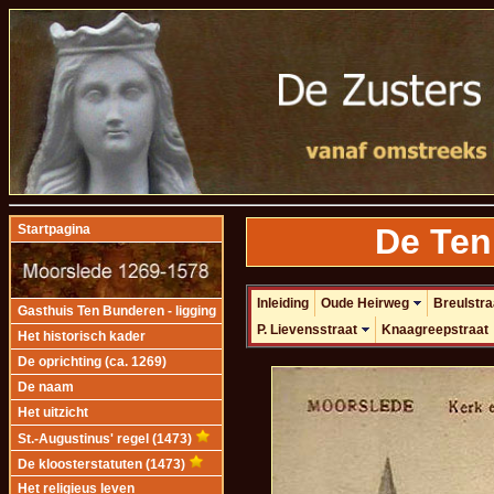
De Ten
Startpagina
Inleiding
Oude Heirweg
Breulstra
Gasthuis Ten Bunderen - ligging
P. Lievensstraat
Knaagreepstraat
Het historisch kader
De oprichting (ca. 1269)
De naam
Het uitzicht
St.-Augustinus' regel (1473)
De kloosterstatuten (1473)
Het religieus leven