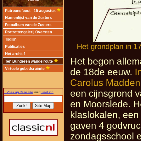
Patroonsfeest - 15 augustus
Namenlijst van de Zusters
Fotoalbum van de Zusters
Portrettengalerij Oversten
Tijdlijn
Het grondplan in 
Publicaties
Het archief
Het begon allem
Ten Bunderen wandelroute
de 18de eeuw.
I
Virtuele gebedsruimte
Carolus Maddens
een cijnsgrond v
Zoek op deze site
met
FreeFind
en Moorslede. He
klaslokalen, een
gaven 4 godvruc
zondagsschool e