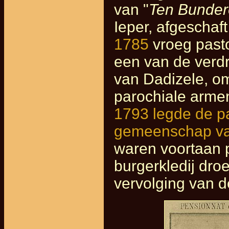
van "
Ten Bunde
Ieper, afgeschaft
1785
vroeg pas
een van de verdr
van Dadizele, o
parochiale arme
1793 legde de pa
gemeenschap va
waren voortaan p
burgerkledij dr
vervolging van d