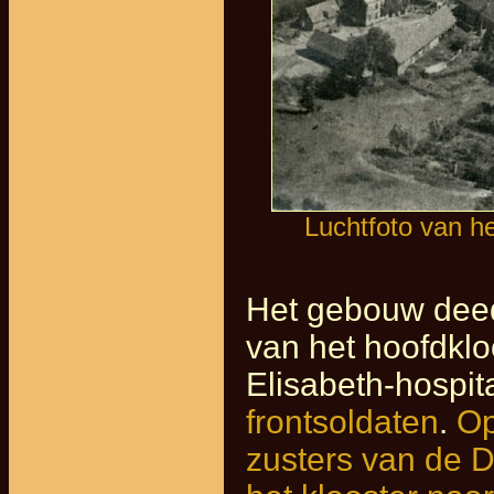
Luchtfoto van h
Het gebouw deed 
van het hoofdkloo
Elisabeth-hospit
frontsoldaten
.
Op
zusters van de D