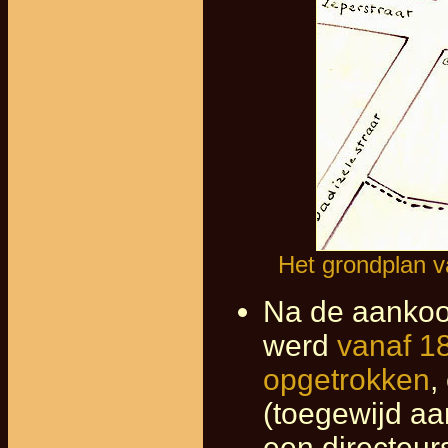
Het grondplan v
Na de aankoo
werd
vanaf 1
opgetrokken
,
(toegewijd aa
een directeur